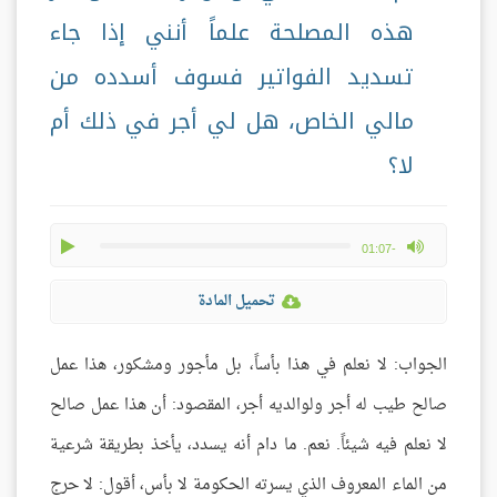
هذه المصلحة علماً أنني إذا جاء
تسديد الفواتير فسوف أسدده من
مالي الخاص، هل لي أجر في ذلك أم
لا؟
play
max volume
-01:07
تحميل المادة
الجواب: لا نعلم في هذا بأساً، بل مأجور ومشكور، هذا عمل
صالح طيب له أجر ولوالديه أجر، المقصود: أن هذا عمل صالح
لا نعلم فيه شيئاً. نعم. ما دام أنه يسدد، يأخذ بطريقة شرعية
من الماء المعروف الذي يسرته الحكومة لا بأس، أقول: لا حرج