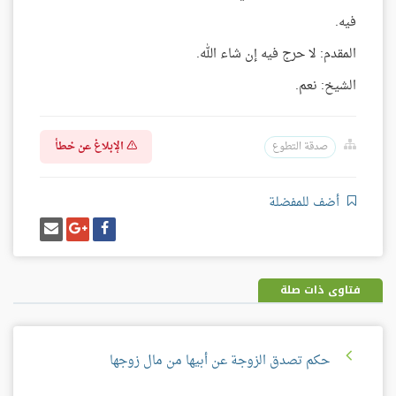
فيه.
المقدم: لا حرج فيه إن شاء الله.
الشيخ: نعم.
الإبلاغ عن خطأ
صدقة التطوع
أضف للمفضلة
شارك
شارك
إرسل
على
على
إيميل
فيسبوك
غوغل
بلس
فتاوى ذات صلة
حكم تصدق الزوجة عن أبيها من مال زوجها