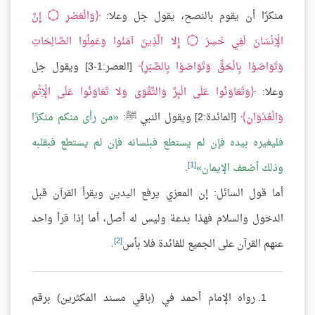
منكرًا أن يقوم بالنصح، يقول جل وعلا:
وَالْعَصْرِ
۝
إِنَّ
الْإِنْسَانَ لَفِي خَسِرَ
۝
إِلا الَّذِينَ آمَنُوا وَعَمِلُوا الصَّالِحَاتِ
وَتَوَاصَوْا بِالْحَقِّ وَتَوَاصَوْا بِالصَّبْرِ
[العصر:1-3] ويقول جل
وعلا:
وَتَعَاوَنُوا عَلَى الْبِرِّ وَالتَّقْوَى وَلا تَعَاوَنُوا عَلَى الْإِثْمِ
وَالْعُدْوَانِ
[المائدة:2] ويقول النبي ﷺ:
من رأى منكم منكرًا
فليغيره بيده فإن لم يستطع فبلسانه فإن لم يستطع فبقلبه
[1]
وذلك أضعف الإيمان
.
أما قول السائل: إن المعزي يرفع اليدين ويقرأ القرآن قبل
الدخول والسلام فهذا بدعة وليس له أصل، أما إذا قرأ واحد
[2]
عنهم القرآن على الجميع للفائدة فلا بأس
.
رواه الإمام أحمد في (باقي مسند المكثرين) برقم