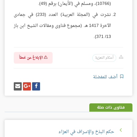
(10766)، ومسلم في (الأيمان) برقم (49).
نشرت في (المجلة العربية) العدد (233) في جمادى
الآخرة 1417 هـ. (مجموع فتاوى ومقالات الشيخ ابن باز
13/ 371).
الإبلاغ عن خطأ
أحكام التعزية
أضف للمفضلة
شارك
شارك
إرسل
على
على
إيميل
فيسبوك
غوغل
بلس
فتاوى ذات صلة
حكم البذخ والإسراف في العزاء