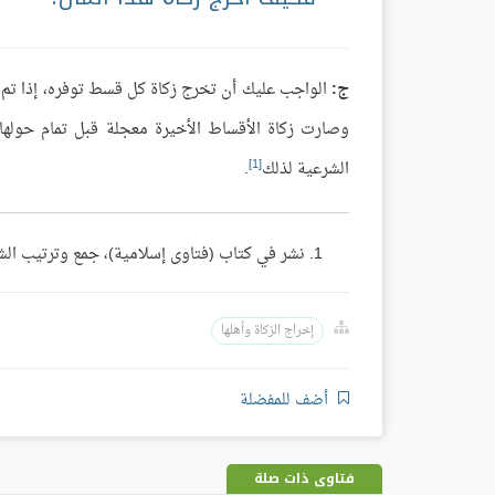
ج:
الواجب عليك أن تخرج زكاة كل قسط توفره، إذا تم ح
وصارت زكاة الأقساط الأخيرة معجلة قبل تمام حولها،
[1]
الشرعية لذلك
.
نشر في كتاب (فتاوى إسلامية)، جمع وترتيب الشيخ / محمد المسند ج2، ص: 77. (مجم
إخراج الزكاة وأهلها
أضف للمفضلة
فتاوى ذات صلة