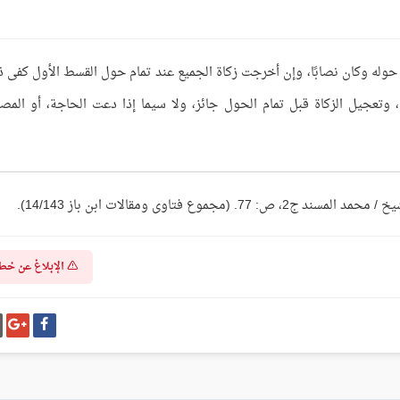
وله وكان نصابًا، وإن أخرجت زكاة الجميع عند تمام حول القسط الأول كفى ذ
 وتعجيل الزكاة قبل تمام الحول جائز، ولا سيما إذا دعت الحاجة، أو المص
وع فتاوى ومقالات ابن باز 14/143).
الإبلاغ عن خط
شارك
شا
على
عل
فيسبوك
غو
بل