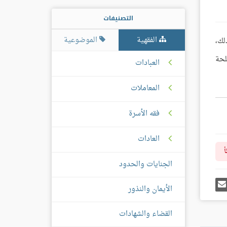
التصنيفات
الفقهية
الموضوعية
لك،
لحة
العبادات
المعاملات
فقه الأسرة
العادات
أ
الجنايات والحدود
رك
إرسل
الأيمان والنذور
ى
إيميل
غل
س
القضاء والشهادات