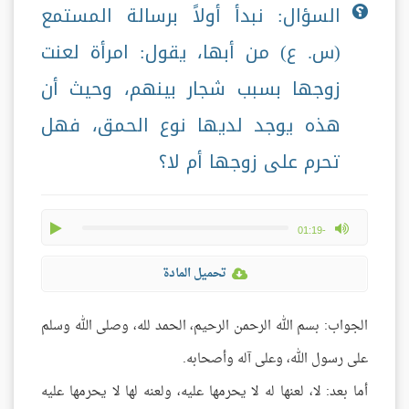
السؤال: نبدأ أولاً برسالة المستمع
(س. ع) من أبها، يقول: امرأة لعنت
زوجها بسبب شجار بينهم، وحيث أن
هذه يوجد لديها نوع الحمق، فهل
تحرم على زوجها أم لا؟
play
max volume
-01:19
تحميل المادة
الجواب: بسم الله الرحمن الرحيم، الحمد لله، وصلى الله وسلم
على رسول الله، وعلى آله وأصحابه.
أما بعد: لا، لعنها له لا يحرمها عليه، ولعنه لها لا يحرمها عليه