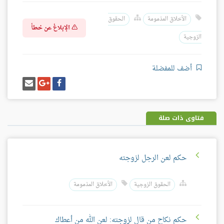
الأخلاق المذمومة
الحقوق
الإبلاغ عن خطأ
الزوجية
أضف للمفضلة
شارك
شارك
إرسل
على
على
إيميل
فيسبوك
غوغل
بلس
فتاوى ذات صلة
حكم لعن الرجل لزوجته
الحقوق الزوجية
الأخلاق المذمومة
حكم نكاح من قال لزوجته: لعن الله من أعطاك