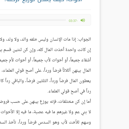
max volume
-03:37
الجواب: إذا مات الإنسان وليس خلفه والد، ولا ولد، ولا
إن كانت واحدة أخذت المال كله، وإن كن ثنتين قسم بي
أشقاء جميعاً، أو أخوات لأب جميعاً، أو أخوات لأم جميعا
المال بينهن أثلاثاً فرضاً ورداً، على أصح قولي العلماء، 
يعطون المال فرضاً ورداً، الثلثين فرضاً، والباقي رداً 
رداً في أصح قولي العلماء.
أما إن كن مختلفات، فإنه يوزع بينهن على حسب فروضهن
لا بني عم ولا غيرهم ما فيه عصبة، ما فيه إلا الأخوا
وسهم للأخت لأب وهو السدس فرضاً ورداً، تأخذ السدس