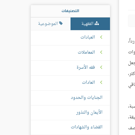
التصنيفات
الفقهية
الموضوعية
العبادات
اً،
وات
المعاملات
جعل
فقه الأسرة
كثر،
العادات
اقي
الجنايات والحدود
بة،
الأيمان والنذور
قة،
القضاء والشهادات
نصف