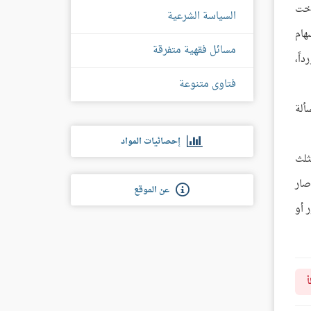
أخت
السياسة الشرعية
هام
مسائل فقهية متفرقة
اً،
فتاوى متنوعة
ألة
إحصائيات المواد
ثلث
صار
عن الموقع
ر أو
أ