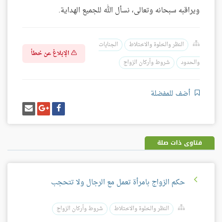
ويراقبه سبحانه وتعالى، نسأل الله للجميع الهداية.
النظر والخلوة والاختلاط
الجنايات
الإبلاغ عن خطأ
والحدود
شروط وأركان الزواج
أضف للمفضلة
شارك
شارك
إرسل
على
على
إيميل
فيسبوك
غوغل
بلس
فتاوى ذات صلة
حكم الزواج بامرأة تعمل مع الرجال ولا تتحجب
النظر والخلوة والاختلاط
شروط وأركان الزواج