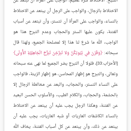
الشيخ: الاختلاط شره عظيم، الواجب على المرأة أن تبتعد عن
الاختلاط بالرجال، والواجب على الرجل أن يبتعد عن الاختلاط
بالنساء، والواجب على المرأة أن تتستر، وأن تبتعد عن أسباب
الفتنة، يكون عليها الستر والحجاب وعدم التبرج هذا هو
الواجب، الله ما شرع لنا هذا إلا لمصلحة الجميع، ولهذا قال
سبحانه:
وَقَرْنَ فِي بُيُوتِكُنَّ وَلا تَبَرَّجْنَ تَبَرُّجَ الْجَاهِلِيَّةِ الأُولَى
[الأحزاب:33]، فلولا أن التبرج يضر الجميع لما نهى عنه سبحانه
وتعالى، والتبرج هو إظهار المحاسن، هو إظهار الزينة، فالواجب
على النساء التستر، والحجاب، والبعد عن مخالطة الرجال إلا
بالحشمة، والحجاب، والكلام الطيب، والأسلوب الحسن البعيد
عن الفتنة، وهكذا الرجل يجب عليه أن يبتعد عن الاختلاط
بالنساء الكاشفات العاريات أو شبه العاريات، يجب عليه أن
يبتعد عن ذلك، وأن يبتعد عن كل أسباب الفتنة، يخاف الله