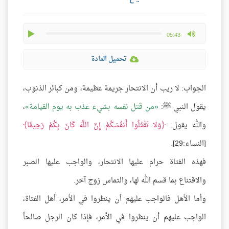
play
max volume
-05:43
تحميل المادة
الجواب: لا ريب أن الانتحار جريمة عظيمة، ومن كبائر الذنوب،
يقول النبي ﷺ:
من قتل نفسه بشيء عذب به يوم القيامة
،
والله يقول:
وَلا تَقْتُلُوا أَنفُسَكُمْ إِنَّ اللَّهَ كَانَ بِكُمْ رَحِيمًا
[النساء:29].
فهذه الفتاة حرام عليها الانتحار، والواجب عليها الصبر
والاقتناع بما قسم الله لها، والتماس زوج آخر.
وأما الأهل فالواجب عليهم أن ينظروا في الأمر، أهل الفتاة،
الواجب عليهم أن ينظروا في الأمر، فإذا كان الرجل صالحاً