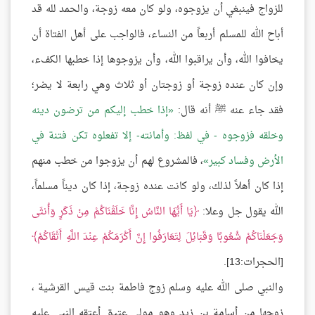
للزواج فينبغي أن يزوجوه، ولو كان معه زوجة، والحمد لله قد
أباح الله للمسلم أربعاً من النساء، فالواجب على أهل الفتاة أن
يخافوا الله، وأن يراقبوا الله، وأن يزوجوها إذا خطبها الكفء،
وإن كان عنده زوجة أو زوجتان أو ثلاث وهي رابعة لا يضر؛
فقد جاء عنه ﷺ أنه قال:
إذا خطب إليكم من ترضون دينه
وخلقه فزوجوه - في لفظ: وأمانته- إلا تفعلوه تكن فتنة في
الأرض وفساد كبير
، فالمشروع لهم أن يزوجوا من خطب منهم
إذا كان أهلاً لذلك، ولو كانت عنده زوجة، إذا كان ديناً مسلماً،
الله يقول جل وعلا:
يَا أَيُّهَا النَّاسُ إِنَّا خَلَقْنَاكُمْ مِنْ ذَكَرٍ وَأُنثَى
وَجَعَلْنَاكُمْ شُعُوبًا وَقَبَائِلَ لِتَعَارَفُوا إِنَّ أَكْرَمَكُمْ عِنْدَ اللَّهِ أَتْقَاكُمْ
[الحجرات:13].
والنبي صلى الله عليه وسلم زوج فاطمة بنت قيس القرشية ،
زوجها من أسامة بن زيد وهو مولى عتيق أعتقه النبي عليه