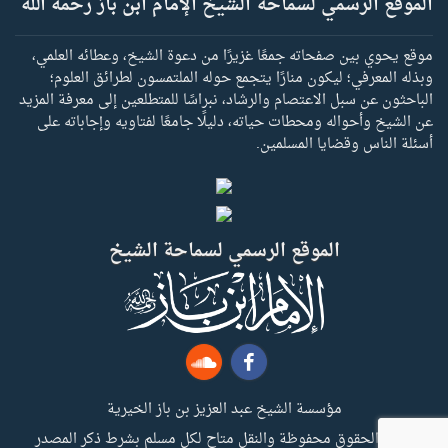
الموقع الرسمي لسماحة الشيخ الإمام ابن باز رحمه الله
موقع يحوي بين صفحاته جمعًا غزيرًا من دعوة الشيخ، وعطائه العلمي،
وبذله المعرفي؛ ليكون منارًا يتجمع حوله الملتمسون لطرائق العلوم؛
الباحثون عن سبل الاعتصام والرشاد، نبراسًا للمتطلعين إلى معرفة المزيد
عن الشيخ وأحواله ومحطات حياته، دليلًا جامعًا لفتاويه وإجاباته على
أسئلة الناس وقضايا المسلمين.
الموقع الرسمي لسماحة الشيخ
مؤسسة الشيخ عبد العزيز بن باز الخيرية
جميع الحقوق محفوظة والنقل متاح لكل مسلم بشرط ذكر المصدر