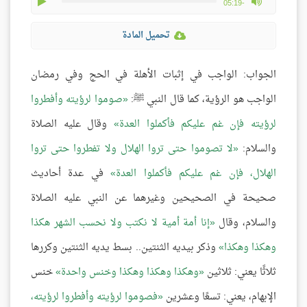
play
max volume
-05:19
تحميل المادة
الجواب: الواجب في إثبات الأهلة في الحج وفي رمضان
الواجب هو الرؤية، كما قال النبي ﷺ:
صوموا لرؤيته وأفطروا
لرؤيته فإن غم عليكم فأكملوا العدة
وقال عليه الصلاة
والسلام:
لا تصوموا حتى تروا الهلال ولا تفطروا حتى تروا
الهلال، فإن غم عليكم فأكملوا العدة
في عدة أحاديث
صحيحة في الصحيحين وغيرهما عن النبي عليه الصلاة
والسلام، وقال
إنا أمة أمية لا نكتب ولا نحسب الشهر هكذا
وهكذا وهكذا
وذكر بيديه الثنتين.. بسط يديه الثنتين وكررها
ثلاثًا يعني: ثلاثين
وهكذا وهكذا وهكذا وخنس واحدة
خنس
الإبهام، يعني: تسعًا وعشرين
فصوموا لرؤيته وأفطروا لرؤيته،