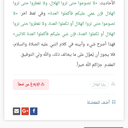
الأحاديث:
لا تصوموا حتى تروا الهلال، ولا تفطروا حتى تروا
الهلال فإن غمي عليكم فأكملوا العدة
وفي لفظ آخر:
لا
تصوموا حتى تروا الهلال أو تكملوا العدة، ولا تفطروا حتى تروا
الهلال أو تكملوا العدة، فإن غبي عليكم فأكملوا العدة ثلاثين
فهذا أصرح شيء وأبينه في كلام النبي عليه الصلاة والسلام،
فلا يجوز أن يُعوِّل على ما يخالف ذلك، والله ولي التوفيق.
المقدم: جزاكم الله خيراً.
الإبلاغ عن خطأ
رؤيا الهلال
أضف للمفضلة
شارك
شارك
إرسل
على
على
إيميل
فيسبوك
غوغل
بلس