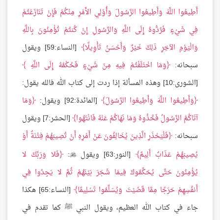
أَطِيعُوا اللَّهَ وَأَطِيعُوا الرَّسُولَ وَأُوْلِي الأَمْرِ مِنْكُمْ فَإِنْ تَنَازَعْتُمْ
فِي شَيْءٍ فَرُدُّوهُ إِلَى اللَّهِ وَالرَّسُولِ إِنْ كُنتُمْ تُؤْمِنُونَ بِاللَّهِ
وَالْيَوْمِ الآخِرِ ذَلِكَ خَيْرٌ وَأَحْسَنُ تَأْوِيلًا
[النساء:59] ويقول
سبحانه:
وَمَا اخْتَلَفْتُمْ فِيهِ مِنْ شَيْءٍ فَحُكْمُهُ إِلَى اللَّهِ
[الشورى:10] وهذه المسألة إذا ردت إلى كتاب الله فالله يقول:
وَأَطِيعُوا اللَّهَ وَأَطِيعُوا الرَّسُولَ
[المائدة:92] ويقول:
وَمَا
آتَاكُمُ الرَّسُولُ فَخُذُوهُ وَمَا نَهَاكُمْ عَنْهُ فَانْتَهُوا
[الحشر:7] ويقول
سبحانه:
فَلْيَحْذَرِ الَّذِينَ يُخَالِفُونَ عَنْ أَمْرِهِ أَنْ تُصِيبَهُمْ فِتْنَةٌ أَوْ
يُصِيبَهُمْ عَذَابٌ أَلِيمٌ
[النور:63] ويقول
:
فَلا وَرَبِّكَ لا

يُؤْمِنُونَ حَتَّى يُحَكِّمُوكَ فِيمَا شَجَرَ بَيْنَهُمْ ثُمَّ لا يَجِدُوا فِي
أَنفُسِهِمْ حَرَجًا مِمَّا قَضَيْتَ وَيُسَلِّمُوا تَسْلِيمًا
[النساء:65] هكذا
جاء في كتاب الله العظيم، ويقول النبي ﷺ كما تقدم في