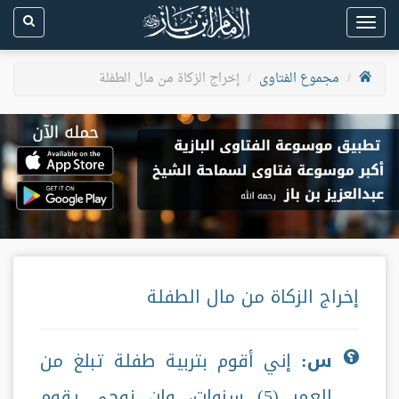
Toggle
navigation
مجموع الفتاوى
إخراج الزكاة من مال الطفلة
إخراج الزكاة من مال الطفلة
س:
إني أقوم بتربية طفلة تبلغ من
العمر (5) سنوات، وإن زوجي يقوم