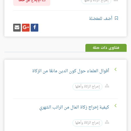
الإبلاغ عن خطأ
إخراج الزكاة وأهلها
أضف للمفضلة
شارك
شارك
إرسل
على
على
إيميل
فيسبوك
غوغل
بلس
فتاوى ذات صلة
أقوال العلماء حول كون الدين مانعًا من الزكاة
إخراج الزكاة وأهلها
كيفية إخراج زكاة المال من الراتب الشهري
إخراج الزكاة وأهلها