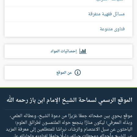
مسائل فقهية متفرقة
فتاوى متنوعة
إحصائيات المواد
عن الموقع
الموقع الرسمي لسماحة الشيخ الإمام ابن باز رحمه الله
موقع يحوي بين صفحاته جمعًا غزيرًا من دعوة الشيخ، وعطائه العلمي،
وبذله المعرفي؛ ليكون منارًا يتجمع حوله الملتمسون لطرائق العلوم؛
الباحثون عن سبل الاعتصام والرشاد، نبراسًا للمتطلعين إلى معرفة المزيد
عن الشيخ وأحواله ومحطات حياته، دليلًا جامعًا لفتاويه وإجاباته على