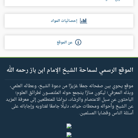
إحصائيات المواد
عن الموقع
الموقع الرسمي لسماحة الشيخ الإمام ابن باز رحمه الله
موقع يحوي بين صفحاته جمعًا غزيرًا من دعوة الشيخ، وعطائه العلمي،
وبذله المعرفي؛ ليكون منارًا يتجمع حوله الملتمسون لطرائق العلوم؛
الباحثون عن سبل الاعتصام والرشاد، نبراسًا للمتطلعين إلى معرفة المزيد
عن الشيخ وأحواله ومحطات حياته، دليلًا جامعًا لفتاويه وإجاباته على
أسئلة الناس وقضايا المسلمين.