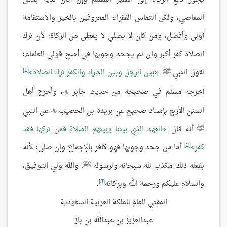
المعاصي، ولكن التماس الفقراء المعروفين بالخير والاستقامة
أولى وأفضل، ومن كان لا يصلي لا يعطى من الزكاة؛ لأن ترك
الصلاة كفر أكبر وإن لم يجحد وجوبها في أصح قولي العلماء؛
[1]
لقول النبي ﷺ:
بين الرجل وبين الشرك والكفر ترك الصلاة
أخرجه مسلم في صحيحه من حديث جابر
، وأخرج أهل

السنن الأربع بإسناد صحيح عن بريدة بن الحصيب
عن النبي

ﷺ أنه قال:
العهد الذي بيننا وبينهم الصلاة فمن تركها فقد
[2]
كفر
أما من جحد وجوبها فهو كافر بالإجماع وإن صلى؛ لأنه
بفعله ذلك مكذب لله سبحانه ولرسوله ﷺ. والله ولي التوفيق،
[3]
والسلام عليكم ورحمة الله وبركاته
.
المفتي العام للملكة العربية السعودية
عبدالعزيز بن عبدالله بن باز