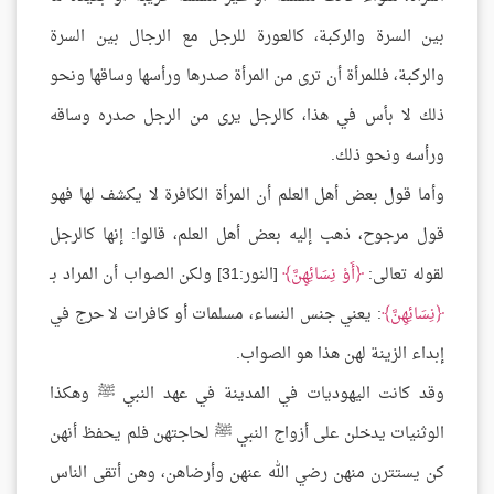
بين السرة والركبة، كالعورة للرجل مع الرجال بين السرة
والركبة، فللمرأة أن ترى من المرأة صدرها ورأسها وساقها ونحو
ذلك لا بأس في هذا، كالرجل يرى من الرجل صدره وساقه
ورأسه ونحو ذلك.
وأما قول بعض أهل العلم أن المرأة الكافرة لا يكشف لها فهو
قول مرجوح، ذهب إليه بعض أهل العلم، قالوا: إنها كالرجل
لقوله تعالى:
أَوْ نِسَائِهِنَّ
[النور:31] ولكن الصواب أن المراد بـ
نِسَائِهِنَّ
: يعني جنس النساء، مسلمات أو كافرات لا حرج في
إبداء الزينة لهن هذا هو الصواب.
وقد كانت اليهوديات في المدينة في عهد النبي ﷺ وهكذا
الوثنيات يدخلن على أزواج النبي ﷺ لحاجتهن فلم يحفظ أنهن
كن يستترن منهن رضي الله عنهن وأرضاهن، وهن أتقى الناس