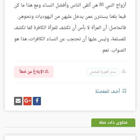
أزواج النبي ﷺ هن أتقى الناس وأفضل النساء ومع هذا ما كن
فيما بلغنا يستترن عمن يدخل عليهن من اليهوديات ونحوهن.
فالحاصل: أن المرأة لا بأس أن تكشف للمرأة الكافرة كما تكشف
للمسلمة، وليس عليها أن تحتجب عن النساء الكافرات، هذا هو
الصواب. نعم.
الإبلاغ عن خطأ
ستر العورة للمصلي
أضف للمفضلة
شارك
شارك
إرسل
على
على
إيميل
فيسبوك
غوغل
بلس
فتاوى ذات صلة