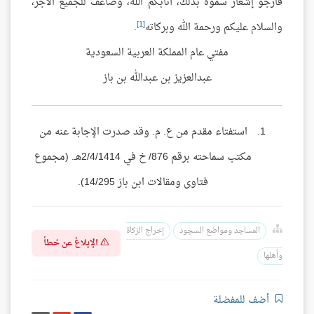
فأرجو إشعار سموه بذلك، أثابكم الله، وضاعف للجميع الأجر،
[1]
والسلام عليكم ورحمة الله وبركاته
.
مفتي عام المملكة العربية السعودية
عبدالعزيز بن عبدالله بن باز
استفتاء مقدم من ع. م. وقد صدرت الإجابة عنه من
مكتب سماحته برقم 876/ خ في 2/4/1414هـ. (مجموع
فتاوى ومقالات ابن باز 14/295).
المساجد ومواضع السجود
إخراج الزكاة
الإبلاغ عن خطأ
وأهلها
أضف للمفضلة