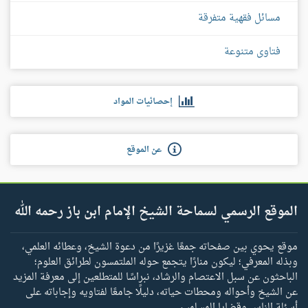
مسائل فقهية متفرقة
فتاوى متنوعة
إحصائيات المواد
عن الموقع
الموقع الرسمي لسماحة الشيخ الإمام ابن باز رحمه الله
موقع يحوي بين صفحاته جمعًا غزيرًا من دعوة الشيخ، وعطائه العلمي،
وبذله المعرفي؛ ليكون منارًا يتجمع حوله الملتمسون لطرائق العلوم؛
الباحثون عن سبل الاعتصام والرشاد، نبراسًا للمتطلعين إلى معرفة المزيد
عن الشيخ وأحواله ومحطات حياته، دليلًا جامعًا لفتاويه وإجاباته على
أسئلة الناس وقضايا المسلمين.