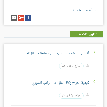
أضف للمفضلة
شارك
شارك
إرسل
على
على
إيميل
فيسبوك
غوغل
بلس
فتاوى ذات صلة
أقوال العلماء حول كون الدين مانعًا من الزكاة
إخراج الزكاة وأهلها
كيفية إخراج زكاة المال من الراتب الشهري
إخراج الزكاة وأهلها