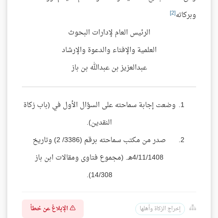
[2]
وبركاته
الرئيس العام لإدارات البحوث
العلمية والإفتاء والدعوة والإرشاد
عبدالعزيز بن عبدالله بن باز
وضعت إجابة سماحته على السؤال الأول في (باب زكاة
النقدين).
صدر من مكتب سماحته برقم (3386/ 2) وتاريخ
4/11/1408هـ. (مجموع فتاوى ومقالات ابن باز
14/308).
الإبلاغ عن خطأ
إخراج الزكاة وأهلها