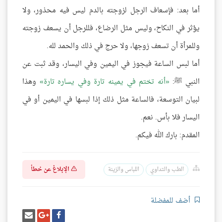
أما بعد: فإسعاف الرجل لزوجته بالدم ليس فيه محذور، ولا
يؤثر في النكاح، وليس مثل الرضاع، فللرجل أن يسعف زوجته
وللمرأة أن تسعف زوجها، ولا حرج في ذلك والحمد لله.
أما لبس الساعة فيجوز في اليمين وفي اليسار، وقد ثبت عن
النبي ﷺ:
أنه تختم في يمينه تارة وفي يساره تارة
وهذا
لبيان التوسعة، فالساعة مثل ذلك إذا لبسها في اليمين أو في
اليسار فلا بأس. نعم.
المقدم: بارك الله فيكم.
الإبلاغ عن خطأ
الطب والتداوي
اللباس والزينة
أضف للمفضلة
شارك
شارك
إرسل
على
على
إيميل