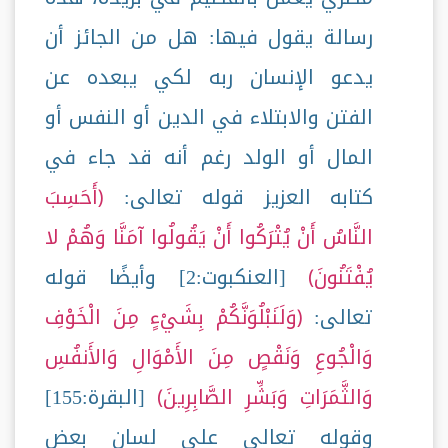
رسالة يقول فيها: هل من الجائز أن
يدعو الإنسان ربه لكي يبعده عن
الفتن والابتلاء في الدين أو النفس أو
المال أو الولد رغم أنه قد جاء في
كتابه العزيز قوله تعالى:
أَحَسِبَ
النَّاسُ أَنْ يُتْرَكُوا أَنْ يَقُولُوا آمَنَّا وَهُمْ لا
يُفْتَنُونَ
[العنكبوت:2] وأيضًا قوله
تعالى:
وَلَنَبْلُوَنَّكُمْ بِشَيْءٍ مِنَ الْخَوْفِ
وَالْجُوعِ وَنَقْصٍ مِنَ الأَمْوَالِ وَالأَنفُسِ
وَالثَّمَرَاتِ وَبَشِّرِ الصَّابِرِينَ
[البقرة:155]
وقوله تعالى على لسان بعض