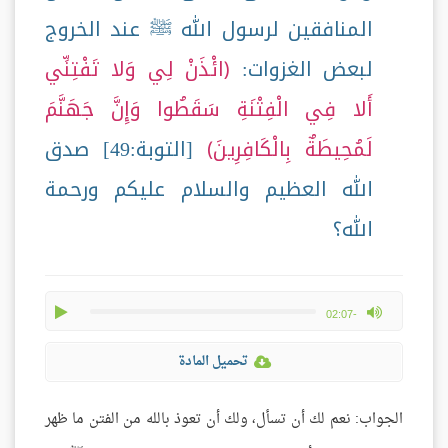
المنافقين لرسول الله ﷺ عند الخروج
لبعض الغزوات:
ائْذَنْ لِي وَلا تَفْتِنِّي
أَلا فِي الْفِتْنَةِ سَقَطُوا وَإِنَّ جَهَنَّمَ
لَمُحِيطَةٌ بِالْكَافِرِينَ
[التوبة:49] صدق
الله العظيم والسلام عليكم ورحمة
الله؟
play
max volume
-02:07
تحميل المادة
الجواب: نعم لك أن تسأل، ولك أن تعوذ بالله من الفتن ما ظهر