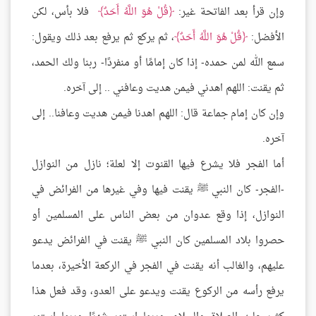
وإن قرأ بعد الفاتحة غير:
قُلْ هُوَ اللَّهُ أَحَدٌ
فلا بأس، لكن
الأفضل:
قُلْ هُوَ اللَّهُ أَحَدٌ
، ثم يركع ثم يرفع بعد ذلك ويقول:
سمع الله لمن حمده- إذا كان إمامًا أو منفردًا- ربنا ولك الحمد،
ثم يقنت: اللهم اهدني فيمن هديت وعافني .. إلى آخره.
وإن كان إمام جماعة قال: اللهم اهدنا فيمن هديت وعافنا.. إلى
آخره.
أما الفجر فلا يشرع فيها القنوت إلا لعلة؛ نازل من النوازل
-الفجر- كان النبي ﷺ يقنت فيها وفي غيرها من الفرائض في
النوازل، إذا وقع عدوان من بعض الناس على المسلمين أو
حصروا بلاد المسلمين كان النبي ﷺ يقنت في الفرائض يدعو
عليهم، والغالب أنه يقنت في الفجر في الركعة الأخيرة، بعدما
يرفع رأسه من الركوع يقنت ويدعو على العدو، وقد فعل هذا