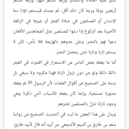
كثير عليه الصلاة والسلام، وربما استمر شهرًا وربما استمر
أربعين يومًا وربما كان ذلك أقل، ثم يمسك فيستمر، فإذا دعا
الإنسان أو المسلمون في صلاة الفجر أو غيرها في الركعة
الأخيرة بعد الركوع إذا دعوا للمسلمين مثل المجاهدين الأفغان
دعوا لهم بالنصر، وعلى عدوهم بالهزيمة فلا بأس، لكن لا
يستمر تارة وتارة حتى يحصل النصر.
أما ما يفعله بعض الناس من الاستمرار في القنوت في الفجر
دائمًا دائمًا ولو من دون نزول نازلة فهذا مكروه ولا ينبغي بل
بدعة على الصحيح من أقوال العلماء؛ لأن الرسول ﷺ لم يفعله
بصورة مستمرة، وإنما كان يفعله للأسباب التي ذكرنا وهي
وجود نازلة تنزل بالمسلمين تضرهم.
ويدل على هذا المعنى ما ثبت في الحديث الصحيح من رواية
سعد بن طارق بن أشيم الأشجعي عن أبيه أنه قال لأبيه طارق: