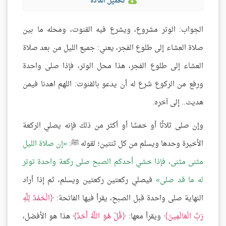
تحميل المادة
الجواب: الوتر مشروع، ويشرع فيه القنوت، ومحله ما بين
صلاة العشاء إلى طلوع الفجر، يعني: جميع الليل من بعد صلاة
العشاء إلى طلوع الفجر، هذا محل الوتر، فإذا صلى واحدة
ورفع من الركوع شرع له أن يدعو بالقنوت: اللهم اهدنا فيمن
هديت.. إلى آخره.
وإن صلى ثلاثًا أو خمسًا أو أكثر من ذلك فإنه يصلي الركعة
الأخيرة وحدها ويسلم من كل ثنتين؛ لقوله ﷺ:
إن صلاة الليل
مثنى مثنى، فإذا خشي أحدكم الصبح صلى ركعة واحدة توتر
له ما قد صلى
فيصلي ركعتين ركعتين ويسلم، ثم إذا أراد
النهاية صلى واحدة قبل الصبح، يقرأ فيها الفاتحة:
الْحَمْدُ لِلَّهِ
رَبِّ الْعَالَمِينَ
ويقرأ معها:
قُلْ هُوَ اللَّهُ أَحَدٌ
هذا هو الأفضل،