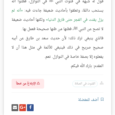
قول له شبهة في قنوت النبي ﷺ في النوازل، فظنوا أنه
يستحب دائمًا، وتعلقوا بأحاديث ضعيفة جاءت فيه:
أنه لم
يزل يقنت في الفجر حتى فارق الدنيا
ولكنها أحاديث ضعيفة
لا تصح عن النبي ﷺ، فظنها من ظنها صحيحة فعمل بها.
فالذي ينبغي ترك ذلك؛ لأن حديث سعد بن طارق عن أبيه
صحيح صريح في ذلك فينبغي للأئمة في مثل هذا أن لا
يفعلوه إلا بصفة خاصة في النوازل. نعم.
المقدم: بارك الله فيكم.
الإبلاغ عن خطأ
القنوت في الصلاة
أضف للمفضلة
شارك
شارك
إرسل
على
على
إيميل
فيسبوك
غوغل