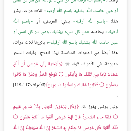
وهكذا:
باسم الله أرقيه من كل شيء يؤذيه، من شر كل نفس
أو عين حاسد، الله يشفيه باسم الله أرقيه
ثلاث مرات، يكرر
هذا:
باسم الله أرقيه
يعني: المريض، أو
باسم الله
أرقيك
يخاطبه
من كل شيء يؤذيك، ومن شر كل نفس أو
عين حاسد، الله يشفيك باسم الله أرقيك
، يكررها ثلاث مرات،
هذا أيضاً من الدعوات المناسبة لهذا العلاج، وآيات السحر
معروفة، في الأعراف قوله
:
وَأَوْحَيْنَا إِلَى مُوسَى أَنْ أَلْقِ

عَصَاكَ فَإِذَا هِيَ تَلْقَفُ مَا يَأْفِكُونَ ۝ فَوَقَعَ الْحَقُّ وَبَطَلَ مَا كَانُوا
يَعْمَلُونَ ۝ فَغُلِبُوا هُنَالِكَ وَانقَلَبُوا صَاغِرِينَ
[الأعراف:117-119]
.
وفي يونس يقول
:
وَقَالَ فِرْعَوْنُ ائْتُونِي بِكُلِّ سَاحِرٍ عَلِيمٍ

۝ فَلَمَّا جَاءَ السَّحَرَةُ قَالَ لَهُمْ مُوسَى أَلْقُوا مَا أَنْتُمْ مُلْقُونَ ۝
فَلَمَّا أَلْقَوْا قَالَ مُوسَى مَا جِئْتُمْ بِهِ السِّحْرُ إِنَّ اللَّهَ سَيُبْطِلُهُ إِنَّ اللَّهَ