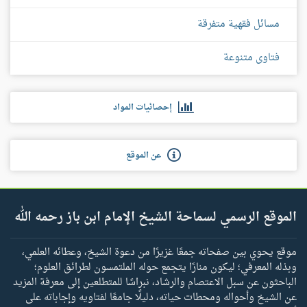
مسائل فقهية متفرقة
فتاوى متنوعة
إحصائيات المواد
عن الموقع
الموقع الرسمي لسماحة الشيخ الإمام ابن باز رحمه الله
موقع يحوي بين صفحاته جمعًا غزيرًا من دعوة الشيخ، وعطائه العلمي،
وبذله المعرفي؛ ليكون منارًا يتجمع حوله الملتمسون لطرائق العلوم؛
الباحثون عن سبل الاعتصام والرشاد، نبراسًا للمتطلعين إلى معرفة المزيد
عن الشيخ وأحواله ومحطات حياته، دليلًا جامعًا لفتاويه وإجاباته على