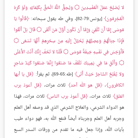
لا يُصْلِحُ عَمَلَ الْمُفْسِدِينَ ۝ وَيُحِقُّ اللَّهُ الْحَقَّ بِكَلِمَاتِهِ وَلَوْ كَرِهَ
الْمُجْرِمُونَ
[يونس:79-82]، وفي طه يقول سبحانه:
قَالُوا يَا
مُوسَى إِمَّا أَنْ تُلْقِيَ وَإِمَّا أَنْ نَكُونَ أَوَّلَ مَنْ أَلْقَى ۝ قَالَ بَلْ أَلْقُوا
فَإِذَا حِبَالُهُمْ وَعِصِيُّهُمْ يُخَيَّلُ إِلَيْهِ مِنْ سِحْرِهِمْ أَنَّهَا تَسْعَى ۝
فَأَوْجَسَ فِي نَفْسِهِ خِيفَةً مُوسَى ۝ قُلْنَا لا تَخَفْ إِنَّكَ أَنْتَ الأَعْلَى
۝ وَأَلْقِ مَا فِي يَمِينِكَ تَلْقَفْ مَا صَنَعُوا إِنَّمَا صَنَعُوا كَيْدُ سَاحِرٍ
وَلا يُفْلِحُ السَّاحِرُ حَيْثُ أَتَى
[طه:65-69]، ثم يقرأ:
قل يا أيها
الكافرون
،
قل هو الله أحد
ثلاث مرات،
قل أعوذ برب
الفلق
ثلاث مرات،
قل أعوذ برب الناس
ثلاث مرات، فهذا
هو الدواء الشرعي، والعلاج الشرعي الذي قد وصفه أهل العلم
وجربه أهل العلم وجربناه أيضاً فنفع الله به، فهو دواء طيب
بآيات الله، وإذا جعل فيه ما تقدم من ورقات السدر السبع