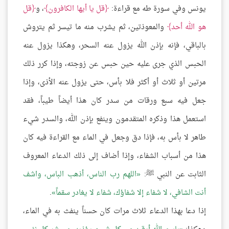
يونس وفي سورة طه مع قراءة:
قل يا أيها الكافرون
، و
قل
هو الله أحد
والمعوذتين، ثم يشرب منه ما تيسر ثم يتروش
بالباقي، فإنه بإذن الله يزول عنه السحر، وهكذا يزول عنه
الحبس الذي جرى عليه حين حبس عن زوجته، وإذا كرر ذلك
مرتين أو ثلاث أو أكثر فلا بأس، حتى يزول عنه الأذى، وإذا
جعل فيه سبع ورقات من سدر كان هذا أيضاً طيباً، فقد
استعمل هذا وذكره المتقدمون وينفع بإذن الله، والسدر شيء
طاهر لا بأس به، فإذا دق وجعل في الماء مع القراءة فيه كان
هذا من أسباب الشفاء، وإذا أضاف إلى ذلك الدعاء المعروف
الثابت عن النبي ﷺ:
اللهم رب الناس، أذهب الباس، واشف
أنت الشافي، لا شفاء إلا شفاؤك، شفاء لا يغادر سقماً
.
إذا دعا بهذا الدعاء ثلاث مرات كان حسناً ينفث به في الماء،