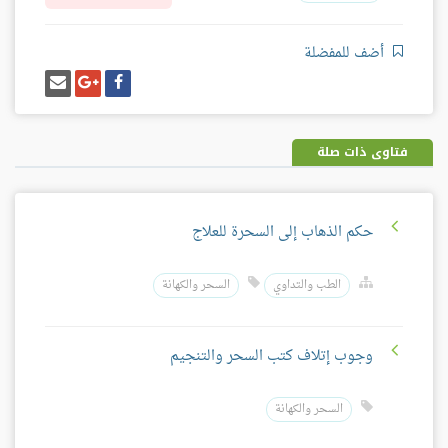
أضف للمفضلة
شارك
شارك
إرسل
على
على
إيميل
فيسبوك
غوغل
بلس
فتاوى ذات صلة
حكم الذهاب إلى السحرة للعلاج
الطب والتداوي
السحر والكهانة
وجوب إتلاف كتب السحر والتنجيم
السحر والكهانة