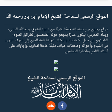
الموقع الرسمي لسماحة الشيخ الإمام ابن باز رحمه الله
موقع يحوي بين صفحاته جمعًا غزيرًا من دعوة الشيخ، وعطائه العلمي،
وبذله المعرفي؛ ليكون منارًا يتجمع حوله الملتمسون لطرائق العلوم؛
الباحثون عن سبل الاعتصام والرشاد، نبراسًا للمتطلعين إلى معرفة المزيد
عن الشيخ وأحواله ومحطات حياته، دليلًا جامعًا لفتاويه وإجاباته على
أسئلة الناس وقضايا المسلمين.
الموقع الرسمي لسماحة الشيخ