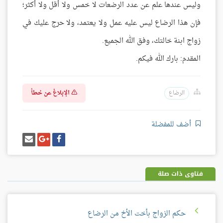
وليس عندها علم عن عدد الرضعات لا خمس ولا أقل ولا أكثر؛
فإن هذا الرضاع ليس عليه عمل ولا يعتمد، ولا حرج عليك في
زواج ابنة خالتك، وفق الله الجميع.
المقدم: بارك الله فيكم.
الإبلاغ عن خطأ
الرضاع
أضف للمفضلة
شارك
شارك
إرسل
على
على
إيميل
فيسبوك
غوغل
بلس
فتاوى ذات صلة
حكم الزواج بأخت الأخ من الرضاع