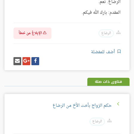
الرضاع. نعم.
المقدم: بارك الله فيكم.
الإبلاغ عن خطأ
الرضاع
أضف للمفضلة
شارك
شارك
إرسل
على
على
إيميل
فيسبوك
غوغل
بلس
فتاوى ذات صلة
حكم الزواج بأخت الأخ من الرضاع
الرضاع