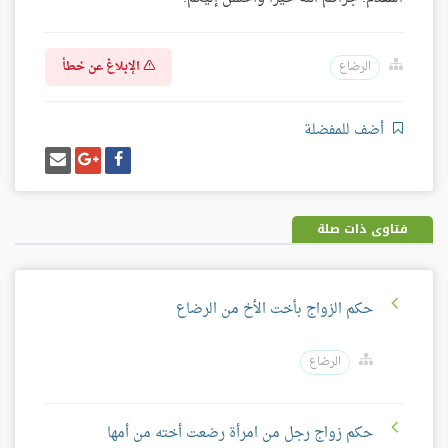
الإبلاغ عن خطأ
الرضاع
أضف للمفضلة
شارك
شارك
إرسل
على
على
إيميل
فيسبوك
غوغل
بلس
فتاوى ذات صلة
حكم الزواج بأخت الأخ من الرضاع
الرضاع
حكم زواج رجل من امرأة رضعت أخته من أمها