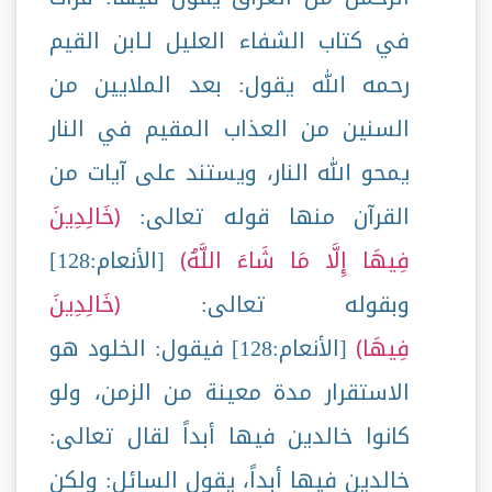
في كتاب الشفاء العليل لـابن القيم
رحمه الله يقول: بعد الملايين من
السنين من العذاب المقيم في النار
يمحو الله النار، ويستند على آيات من
القرآن منها قوله تعالى:
خَالِدِينَ
فِيهَا إِلَّا مَا شَاءَ اللَّهُ
[الأنعام:128]
وبقوله تعالى:
خَالِدِينَ
فِيهَا
[الأنعام:128] فيقول: الخلود هو
الاستقرار مدة معينة من الزمن، ولو
كانوا خالدين فيها أبداً لقال تعالى:
خالدين فيها أبداً، يقول السائل: ولكن