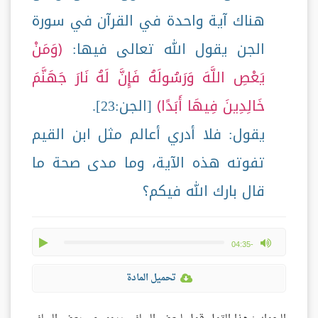
هناك آية واحدة في القرآن في سورة
الجن يقول الله تعالى فيها:
وَمَنْ
يَعْصِ اللَّهَ وَرَسُولَهُ فَإِنَّ لَهُ نَارَ جَهَنَّمَ
خَالِدِينَ فِيهَا أَبَدًا
[الجن:23].
يقول: فلا أدري أعالم مثل ابن القيم
تفوته هذه الآية، وما مدى صحة ما
قال بارك الله فيكم؟
play
max volume
-04:35
تحميل المادة