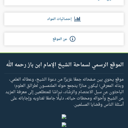
إحصائيات المواد
عن الموقع
الموقع الرسمي لسماحة الشيخ الإمام ابن باز رحمه الله
موقع يحوي بين صفحاته جمعًا غزيرًا من دعوة الشيخ، وعطائه العلمي،
وبذله المعرفي؛ ليكون منارًا يتجمع حوله الملتمسون لطرائق العلوم؛
الباحثون عن سبل الاعتصام والرشاد، نبراسًا للمتطلعين إلى معرفة المزيد
عن الشيخ وأحواله ومحطات حياته، دليلًا جامعًا لفتاويه وإجاباته على
أسئلة الناس وقضايا المسلمين.