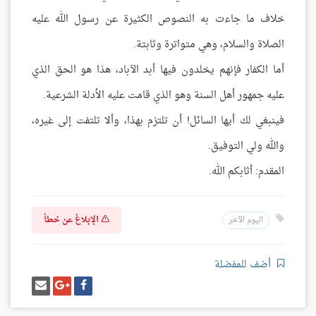
خلاف ما جاءت به النصوص الكثيرة عن رسول الله عليه
الصلاة والسلام، وهي متواترة وثابتة.
أما الكفار فإنهم يخلدون فيها أبد الآباد، هذا هو الحق الذي
عليه جمهور أهل السنة وهو الذي قامت عليه الأدلة الشرعية.
فينبغي لك أيها السائل! أن تلتزم بهذا، وألا تلتفت إلى غيره،
والله ولي التوفيق.
المقدم: أثابكم الله.
الإبلاغ عن خطأ
اليوم الآخر
أضف للمفضلة
شارك
شارك
إرسل
على
على
إيميل
فيسبوك
غوغل
بلس