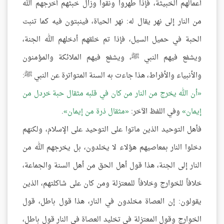
أعمالهم الخبيثة، فإذا طهروا ونقوا وزال خبثهم أخرجهم الله
من النار إلى نهر يقال له: نهر الحياة، فينبتون فيه كما تنبت
الحبة في حميل السيل، فإذا تم خلقهم أدخلهم الله الجنة،
ويشفع فيهم النبي ﷺ، ويشفع فيهم الملائكة والمؤمنون
والأنبياء والأفراط، هذا جاءت به السنة المتواترة عن النبي ﷺ:
أن الله يخرج من النار من كان في قلبه مثقال حبة خردل من
إيمان
وفي اللفظ الآخر:
مثقال ذرة من إيمان
.
فأهل التوحيد الذين ماتوا على التوحيد على الإسلام، ولكنهم
دخلوا النار بمعاصيهم هؤلاء لا يخلدون، بل يخرجهم الله من
النار إلى الجنة، هذا قول أهل الحق من أهل السنة والجماعة،
خلافاً للخوارج وخلافاً للمعتزلة ومن كان على شاكلتهم، الذين
يقولون: إن العصاة مخلدون في النار، هذا قول باطل، قول
الخوارج وقول المعتزلة في تخليد العصاة في النار قول باطل،