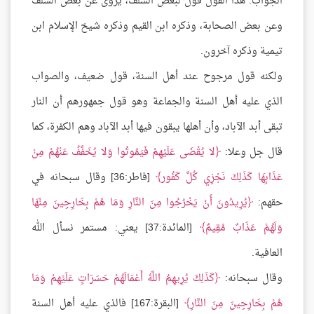
الجواب: هذا القول قول لبعض السلف، يروى عن بعض السلف
وعن بعض الصحابة، وذكره ابن القيم وذكره شيخ الإسلام ابن
تيمية وذكره آخرون.
ولكنه قول مرجوح عند أهل السنة، قول ضعيف، والصواب
الذي عليه أهل السنة والجماعة وهو قول جمهورهم أن النار
تبقى أبد الآباد، وأن أهلها يبقون فيها أبد الآباد وهم الكفرة، كما
قال جل وعلا:
لا يُقْضَى عَلَيْهِمْ فَيَمُوتُوا وَلا يُخَفَّفُ عَنْهُمْ مِنْ
عَذَابِهَا كَذَلِكَ نَجْزِي كُلَّ كَفُور
[فاطر:36] وقال سبحانه في
حقهم:
يُرِيدُونَ أَنْ يَخْرُجُوا مِنَ النَّارِ وَمَا هُمْ بِخَارِجِينَ مِنْهَا
وَلَهُمْ عَذَابٌ مُقِيمٌ
[المائدة:37] يعني: مستمر نسأل الله
العافية.
وقال سبحانه:
كَذَلِكَ يُرِيهِمُ اللَّهُ أَعْمَالَهُمْ حَسَرَاتٍ عَلَيْهِمْ وَمَا
هُمْ بِخَارِجِينَ مِنَ النَّارِ
[البقرة:167] فالذي عليه أهل السنة