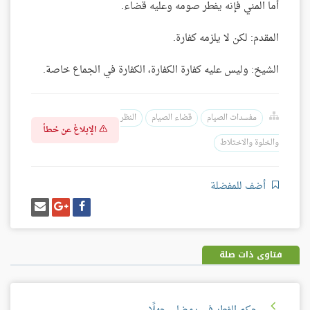
أما المني فإنه يفطر صومه وعليه قضاء.
المقدم: لكن لا يلزمه كفارة.
الشيخ: وليس عليه كفارة الكفارة، الكفارة في الجماع خاصة.
مفسدات الصيام
قضاء الصيام
النظر
الإبلاغ عن خطأ
والخلوة والاختلاط
أضف للمفضلة
شارك
شارك
إرسل
على
على
إيميل
فيسبوك
غوغل
بلس
فتاوى ذات صلة