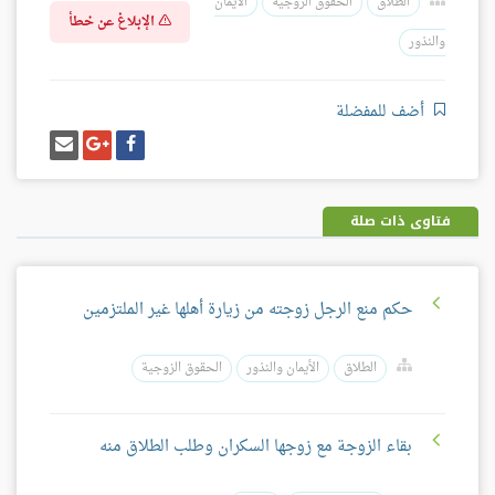
الطلاق
الحقوق الزوجية
الأيمان
الإبلاغ عن خطأ
والنذور
أضف للمفضلة
شارك
شارك
إرسل
على
على
إيميل
فيسبوك
غوغل
بلس
فتاوى ذات صلة
حكم منع الرجل زوجته من زيارة أهلها غير الملتزمين
الطلاق
الأيمان والنذور
الحقوق الزوجية
بقاء الزوجة مع زوجها السكران وطلب الطلاق منه