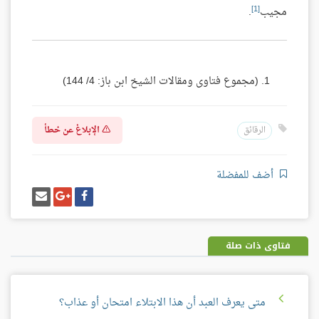
[1]
مجيب
.
(مجموع فتاوى ومقالات الشيخ ابن باز: 4/ 144)
الإبلاغ عن خطأ
الرقائق
أضف للمفضلة
شارك
شارك
إرسل
على
على
إيميل
فيسبوك
غوغل
بلس
فتاوى ذات صلة
متى يعرف العبد أن هذا الابتلاء امتحان أو عذاب؟