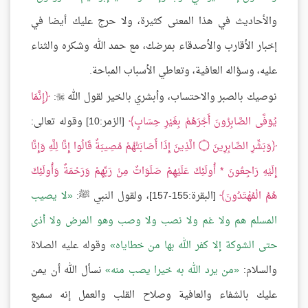
والأحاديث في هذا المعنى كثيرة، ولا حرج عليك أيضا في
إخبار الأقارب والأصدقاء بمرضك، مع حمد الله وشكره والثناء
عليه، وسؤاله العافية، وتعاطي الأسباب المباحة.
نوصيك بالصبر والاحتساب، وأبشري بالخير لقول الله
:
إِنَّمَا

يُوَفَّى الصَّابِرُونَ أَجْرَهُمْ بِغَيْرِ حِسَابٍ
[الزمر:10] وقوله تعالى:
وَبَشِّرِ الصَّابِرِينَ
۝
الَّذِينَ إِذَا أَصَابَتْهُمْ مُصِيبَةٌ قَالُوا إِنَّا لِلَّهِ وَإِنَّا
إِلَيْهِ رَاجِعُونَ * أُولَئِكَ عَلَيْهِمْ صَلَوَاتٌ مِنْ رَبِّهِمْ وَرَحْمَةٌ وَأُولَئِكَ
هُمُ الْمُهْتَدُونَ
[البقرة:155-157]، ولقول النبي ﷺ:
لا يصيب
المسلم هم ولا غم ولا نصب ولا وصب وهو المرض ولا أذى
حتى الشوكة إلا كفر الله بها من خطاياه
وقوله عليه الصلاة
والسلام:
من يرد الله به خيرا يصب منه
نسأل الله أن يمن
عليك بالشفاء والعافية وصلاح القلب والعمل إنه سميع