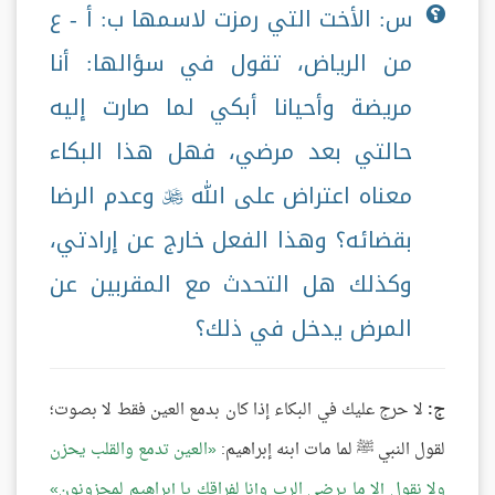
س: الأخت التي رمزت لاسمها ب: أ - ع
من الرياض، تقول في سؤالها: أنا
مريضة وأحيانا أبكي لما صارت إليه
حالتي بعد مرضي، فهل هذا البكاء
معناه اعتراض على الله
وعدم الرضا

بقضائه؟ وهذا الفعل خارج عن إرادتي،
وكذلك هل التحدث مع المقربين عن
المرض يدخل في ذلك؟
ج:
لا حرج عليك في البكاء إذا كان بدمع العين فقط لا بصوت؛
لقول النبي ﷺ لما مات ابنه إبراهيم:
العين تدمع والقلب يحزن
ولا نقول إلا ما يرضي الرب وإنا لفراقك يا إبراهيم لمحزونون