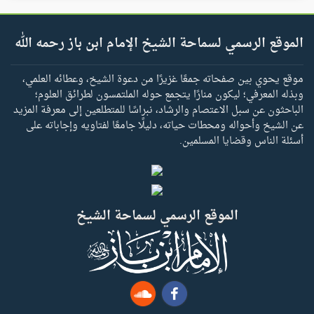
الموقع الرسمي لسماحة الشيخ الإمام ابن باز رحمه الله
موقع يحوي بين صفحاته جمعًا غزيرًا من دعوة الشيخ، وعطائه العلمي،
وبذله المعرفي؛ ليكون منارًا يتجمع حوله الملتمسون لطرائق العلوم؛
الباحثون عن سبل الاعتصام والرشاد، نبراسًا للمتطلعين إلى معرفة المزيد
عن الشيخ وأحواله ومحطات حياته، دليلًا جامعًا لفتاويه وإجاباته على
أسئلة الناس وقضايا المسلمين.
الموقع الرسمي لسماحة الشيخ