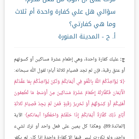
سؤالي هل علي كفارة واحدة أم ثلاث
وما هي كفارتي؟
أ. ح - المدينة المنورة
ج:
عليك كفارة واحدة، وهي إطعام عشرة مساكين أو كسوتهم
أو عتق رقبة، فإن لم تجد فصيام ثلاثة أيام؛ لقول الله سبحانه:
لا يُؤَاخِذُكُمُ اللَّهُ بِاللَّغْوِ فِي أَيْمَانِكُمْ وَلَكِنْ يُؤَاخِذُكُمْ بِمَا عَقَّدْتُمُ
الْأَيْمَانَ فَكَفَّارَتُهُ إِطْعَامُ عَشَرَةِ مَسَاكِينَ مِنْ أَوْسَطِ مَا تُطْعِمُونَ
أَهْلِيكُمْ أَوْ كِسْوَتُهُمْ أَوْ تَحْرِيرُ رَقَبَةٍ فَمَنْ لَمْ يَجِدْ فَصِيَامُ ثَلاثَةِ
أَيَّامٍ ذَلِكَ كَفَّارَةُ أَيْمَانِكُمْ إِذَا حَلَفْتُمْ وَاحْفَظُوا أيمانكم
الآية
[المائدة:89]، وهكذا كل يمين على فعل واحد أو ترك لشيء
واحد، ولو تكررت ليس فيها إلا كفارة واحدة إذا كان لم يكفر