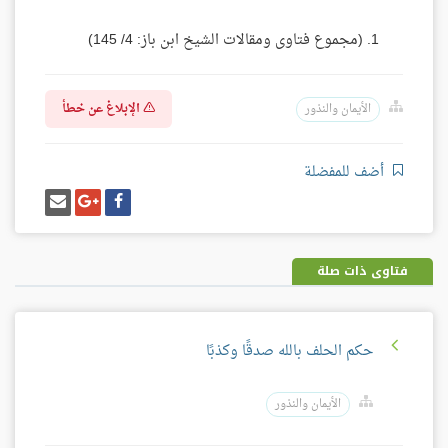
(مجموع فتاوى ومقالات الشيخ ابن باز: 4/ 145)
الإبلاغ عن خطأ
الأيمان والنذور
أضف للمفضلة
شارك
شارك
إرسل
على
على
إيميل
فيسبوك
غوغل
بلس
فتاوى ذات صلة
حكم الحلف بالله صدقًا وكذبًا
الأيمان والنذور