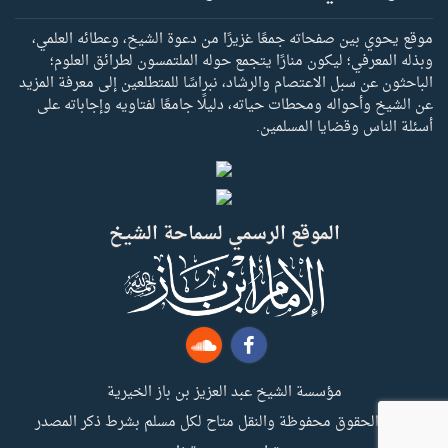
موقع يحوي بين صفحاته جمعًا غزيرًا من دعوة الشيخ، وعطائه العلمي،
وبذله المعرفي؛ ليكون منارًا يتجمع حوله الملتمسون لطرائق العلوم؛
الباحثون عن سبل الاعتصام والرشاد، نبراسًا للمتطلعين إلى معرفة المزيد
عن الشيخ وأحواله ومحطات حياته، دليلًا جامعًا لفتاويه وإجاباته على
أسئلة الناس وقضايا المسلمين.
الموقع الرسمي لسماحة الشيخ
مؤسسة الشيخ عبد العزيز بن باز الخيرية
جميع الحقوق محفوظة والنقل متاح لكل مسلم بشرط ذكر المصدر