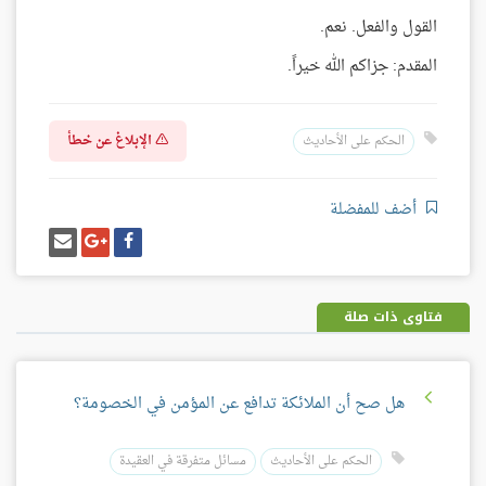
القول والفعل. نعم.
المقدم: جزاكم الله خيراً.
الإبلاغ عن خطأ
الحكم على الأحاديث
أضف للمفضلة
شارك
شارك
إرسل
على
على
إيميل
فيسبوك
غوغل
بلس
فتاوى ذات صلة
هل صح أن الملائكة تدافع عن المؤمن في الخصومة؟
الحكم على الأحاديث
مسائل متفرقة في العقيدة