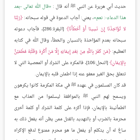
حديث أبي هريرة عن النبي ﷺ أنه قال :
قال الله تعالى -بعد
هذا الدعاء-: نعم
، يعني: أجاب الدعوة في قوله سبحانه:
رَبَّنَا
لا تُؤَاخِذْنَا إِنْ نَسِينَا أَوْ أَخْطَأْنَا
[البقرة:286]، فأجاب دعوته
سبحانه بعدم المؤاخذة بالنسيان والخطأ، وقال الله في كتابه
العظيم:
مَنْ كَفَرَ بِاللَّهِ مِنْ بَعْدِ إِيمَانِهِ إِلَّا مَنْ أُكْرِهَ وَقَلْبُهُ مُطْمَئِنٌّ
بِالإِيمَانِ
[النحل:106]، فالمكره على الشرك أو المعصية التي لا
تتعلق بحق الغير معفو عنه إذا اطمئن قلبه بالإيمان.
قد كان المسلمون في عهده ﷺ في مكة المكرمة كانوا يكرهون
ويسمح لهم النبي ﷺ بالموافقة ليسلموا من العذاب مع
الطمأنينة بالإيمان، فإذا أكره على كلمة الشرك أو كلمة أخرى
محرمة بالضرب أو بالتهديد بالقتل ممن يظن أنه يفعل ذلك به
ساغ له أن يتكلم أو يفعل ما هو محرم ممنوع لدفع الإكراه