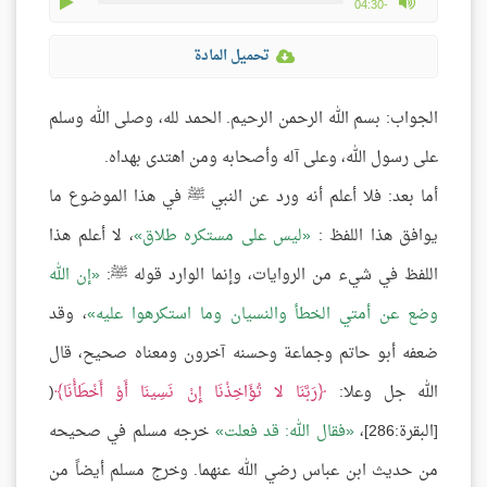
play
max volume
-04:30
تحميل المادة
الجواب: بسم الله الرحمن الرحيم. الحمد لله، وصلى الله وسلم
على رسول الله، وعلى آله وأصحابه ومن اهتدى بهداه.
أما بعد: فلا أعلم أنه ورد عن النبي ﷺ في هذا الموضوع ما
يوافق هذا اللفظ :
ليس على مستكره طلاق
، لا أعلم هذا
اللفظ في شيء من الروايات، وإنما الوارد قوله ﷺ:
إن الله
وضع عن أمتي الخطأ والنسيان وما استكرهوا عليه
، وقد
ضعفه أبو حاتم وجماعة وحسنه آخرون ومعناه صحيح، قال
الله جل وعلا:
رَبَّنَا لا تُؤَاخِذْنَا إِنْ نَسِينَا أَوْ أَخْطَأْنَا
(
[البقرة:286]،
فقال الله: قد فعلت
خرجه مسلم في صحيحه
من حديث ابن عباس رضي الله عنهما. وخرج مسلم أيضاً من