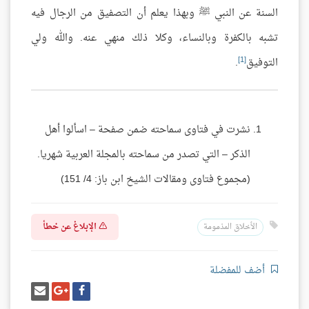
السنة عن النبي ﷺ وبهذا يعلم أن التصفيق من الرجال فيه
تشبه بالكفرة وبالنساء، وكلا ذلك منهي عنه. والله ولي
[1]
التوفيق
.
نشرت في فتاوى سماحته ضمن صفحة – اسألوا أهل
الذكر – التي تصدر من سماحته بالمجلة العربية شهريا.
(مجموع فتاوى ومقالات الشيخ ابن باز: 4/ 151)
الإبلاغ عن خطأ
الأخلاق المذمومة
أضف للمفضلة
شارك
شارك
إرسل
على
على
إيميل
فيسبوك
غوغل