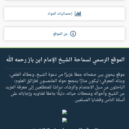
إحصائيات المواد
عن الموقع
الموقع الرسمي لسماحة الشيخ الإمام ابن باز رحمه الله
موقع يحوي بين صفحاته جمعًا غزيرًا من دعوة الشيخ، وعطائه العلمي،
وبذله المعرفي؛ ليكون منارًا يتجمع حوله الملتمسون لطرائق العلوم؛
الباحثون عن سبل الاعتصام والرشاد، نبراسًا للمتطلعين إلى معرفة المزيد
عن الشيخ وأحواله ومحطات حياته، دليلًا جامعًا لفتاويه وإجاباته على
أسئلة الناس وقضايا المسلمين.