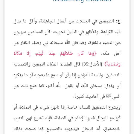
ج:
التصفيق في الحفلات من أعمال الجاهلية، وأقل ما يقال
فيه الكراهة، والأظهر في الدليل تحريمه؛ لأن المسلمين منهيون
عن التشبه بالكفرة، وقد قال الله سبحانه في وصف الكفار من
أهل مكة:
وَمَا كَانَ صَلاتُهُمْ عِنْدَ الْبَيْتِ إِلا مُكَاءً
وَتَصْدِيَةً
[الأنفال:35] قال العلماء: المكاء الصفير، والتصدية
التصفيق، والسنة للمؤمن إذا رأى أو سمع ما يعجبه أو ما ينكره
أن يقول: سبحان الله، أو يقول: الله أكبر، كما صح ذلك عن
النبي ﷺ في أحاديث كثيرة.
ويشرع التصفيق للنساء خاصة إذا نابهن شيء في الصلاة، أو
كُنَّ مع الرجال فسها الإمام في الصلاة، فإنه يُشرع لهن التنبيه
بالتصفيق، أما الرجال فينبهونه بالتسبيح كما صحت بذلك