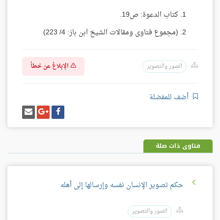
كتاب الدعوة: ص19.
(مجموع فتاوى ومقالات الشيخ ابن باز: 4/ 223)
الإبلاغ عن خطأ
الصور والتصوير
أضف للمفضلة
شارك
شارك
إرسل
على
على
إيميل
فيسبوك
غوغل
بلس
فتاوى ذات صلة
حكم تصوير الإنسان نفسه وإرسالها إلى أهله
الصور والتصوير