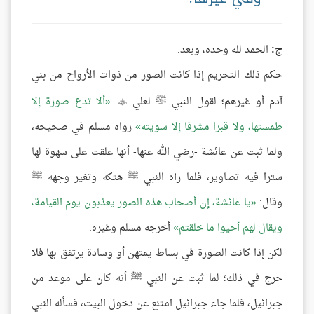
ج:
الحمد لله وحده، وبعد:
حكم ذلك التحريم إذا كانت الصور من ذوات الأرواح من بني
آدم أو غيرهم؛ لقول النبي ﷺ لعلي
:
ألا تدع صورة إلا

طمستها، ولا قبرا مشرفا إلا سويته
رواه مسلم في صحيحه،
ولما ثبت عن عائشة -رضي الله عنها- أنها علقت على سهوة لها
سترا فيه تصاوير، فلما رآه النبي ﷺ هتكه وتغير وجهه ﷺ
وقال:
يا عائشة، إن أصحاب هذه الصور يعذبون يوم القيامة،
ويقال لهم أحيوا ما خلقتم
أخرجه مسلم وغيره.
لكن إذا كانت الصورة في بساط يمتهن أو وسادة يرتفق بها فلا
حرج في ذلك؛ لما ثبت عن النبي ﷺ أنه كان على موعد من
جبرائيل، فلما جاء جبرائيل امتنع عن دخول البيت، فسأله النبي