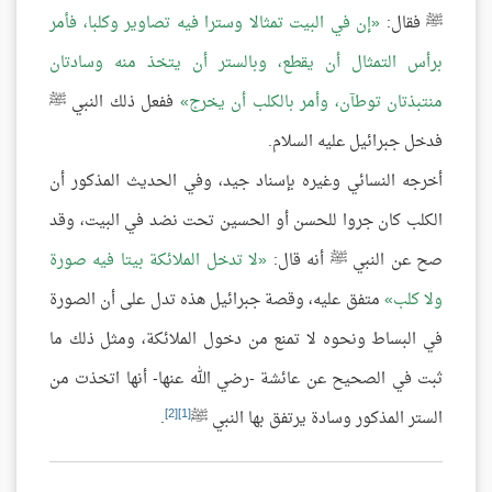
ﷺ فقال:
إن في البيت تمثالا وسترا فيه تصاوير وكلبا، فأمر
برأس التمثال أن يقطع، وبالستر أن يتخذ منه وسادتان
منتبذتان توطآن، وأمر بالكلب أن يخرج
ففعل ذلك النبي ﷺ
فدخل جبرائيل عليه السلام.
أخرجه النسائي وغيره بإسناد جيد، وفي الحديث المذكور أن
الكلب كان جروا للحسن أو الحسين تحت نضد في البيت، وقد
صح عن النبي ﷺ أنه قال:
لا تدخل الملائكة بيتا فيه صورة
ولا كلب
متفق عليه، وقصة جبرائيل هذه تدل على أن الصورة
في البساط ونحوه لا تمنع من دخول الملائكة، ومثل ذلك ما
ثبت في الصحيح عن عائشة -رضي الله عنها- أنها اتخذت من
[2]
[1]
الستر المذكور وسادة يرتفق بها النبي ﷺ
.