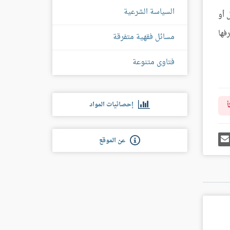
السياسة الشرعية
 أو
فها
مسائل فقهية متفرقة
فتاوى متنوعة
إحصائيات المواد
أ
رك
إرسل
عن الموقع
ى
إيميل
غل
س