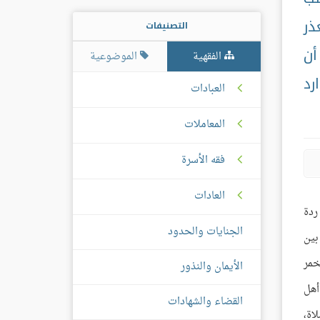
ذر
التصنيفات
أن
الفقهية
الموضوعية
رد
العبادات
المعاملات
فقه الأسرة
العادات
ردة
الجنايات والحدود
بين
خمر
الأيمان والنذور
أهل
القضاء والشهادات
اة،