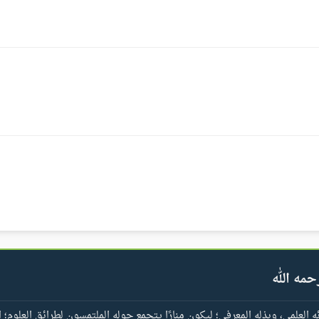
حمه الله
العلمي، وبذله المعرفي؛ ليكون منارًا يتجمع حوله الملتمسون لطرائق العلوم؛ ا