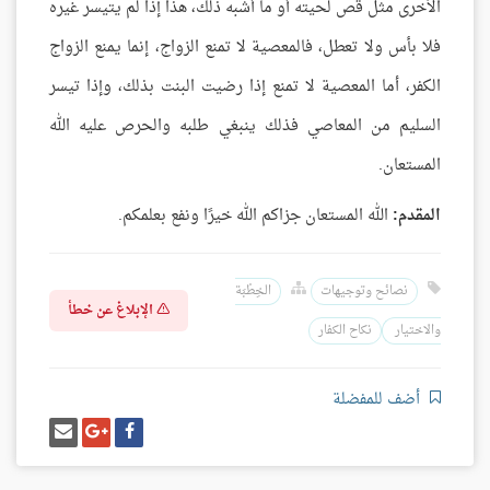
الأخرى مثل قص لحيته أو ما أشبه ذلك، هذا إذا لم يتيسر غيره
فلا بأس ولا تعطل، فالمعصية لا تمنع الزواج، إنما يمنع الزواج
الكفر، أما المعصية لا تمنع إذا رضيت البنت بذلك، وإذا تيسر
السليم من المعاصي فذلك ينبغي طلبه والحرص عليه الله
المستعان.
المقدم:
الله المستعان جزاكم الله خيرًا ونفع بعلمكم.
نصائح وتوجيهات
الخِطْبَة
الإبلاغ عن خطأ
والاختيار
نكاح الكفار
أضف للمفضلة
شارك
شارك
إرسل
على
على
إيميل
فيسبوك
غوغل
بلس