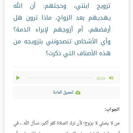
تزويج ابنتي، وحجتهم: أن الله
يهديهم بعد الزواج، ماذا ترون هل
أرفضهم، أم أزوجهم لإبراء الذمة؟
وأي الأشخاص تنصحونني بتزويجه من
هذه الأصناف التي ذكرت؟
play
max volume
-02:13
تحميل المادة
الجواب:
من لا يصلي لا يزوج؛ لأن ترك الصلاة كفر أكبر، نسأل الله..، في