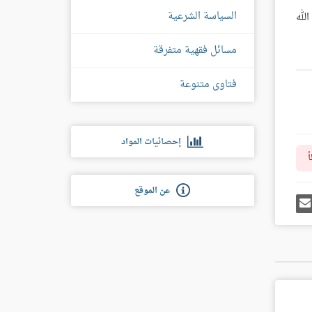
السياسة الشرعية
لله
مسائل فقهية متفرقة
فتاوى متنوعة
إحصائيات المواد
أ
عن الموقع
رك
إرسل
ى
إيميل
غل
س