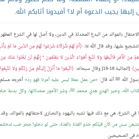
يها يجيب الدعوة أم لا؟ أفيدونا أثابكم الله.
احتفال بالموالد من البدع المحدثة في الدين، ولا أصل لها في الشرع المطهر، 
لتشجيع عليها، وقد قال الله
:
أَمْ لَهُمْ شُرَكَاءُ شَرَعُوا لَهُمْ مِنَ الدِّينِ مَا لَمْ يَأْذَن

ةٍ مِنَ الْأَمْرِ فَاتَّبِعْهَا وَلا تَتَّبِعْ أَهْوَاءَ الَّذِينَ لا يَعْلَمُونَ * إِنَّهُمْ لَنْ يُغْنُوا عَنْكَ مِنَ ا
ِينَ
[الجاثية:18-19] وقال سبحانه:
اتَّبِعُوا مَا أُنْزِلَ إِلَيْكُمْ مِنْ رَبِّكُمْ وَلا تَتَّبِعُو
من عمل عملا ليس عليه أمرنا فهو رد
أخرجه مسلم 
تاب الله، وخير الهدي هدي محمد ﷺ، وشر الأمور محدثاتها، وكل بدعة ضلا
 في الشرع، هي مع ذلك فيها تشبه باليهود والنصارى لاحتفالهم بالموالد، وقد 
تتبعن سنن من كان قبلكم حذو القذة بالقذة، حتى لو دخلوا جحر ضب لدخلتم
ه في الصحيحين.