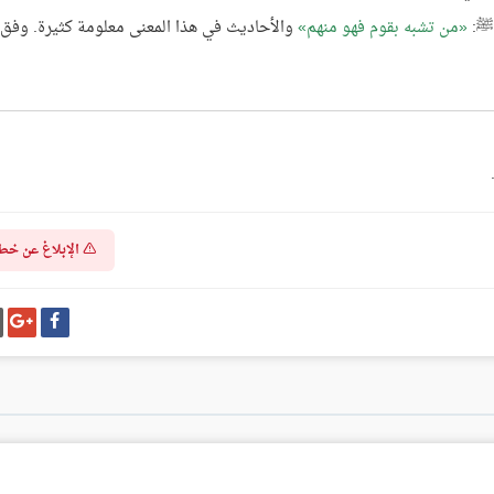
 ﷺ:
من تشبه بقوم فهو منهم
والأحاديث في هذا المعنى معلومة كثيرة. وفق ا
الإبلاغ عن خط
شارك
شا
على
عل
فيسبوك
غو
بل