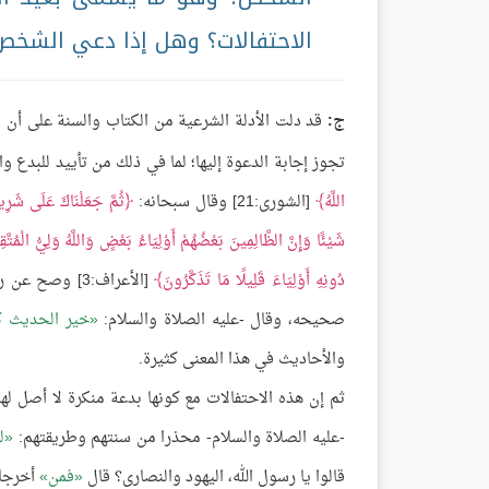
الاحتفالات؟ وهل إذا دعي الشخص إل
ج:
قد دلت الأدلة الشرعية من الكتاب والسنة على أن ال
تجوز إجابة الدعوة إليها؛ لما في ذلك من تأييد للبدع وا
اللَّهُ
[الشورى:21] وقال سبحانه:
ثُمَّ جَعَلْنَاكَ عَلَى شَرِيعَ
شَيْئًا وَإِنَّ الظَّالِمِينَ بَعْضُهُمْ أَوْلِيَاءُ بَعْضٍ وَاللَّهُ وَلِيُّ الْمُتَّق
دُونِهِ أَوْلِيَاءَ قَلِيلًا مَا تَذَكَّرُونَ
[الأعراف:3] وصح عن رسول الله ﷺ أنه قال:
صحيحه، وقال -عليه الصلاة والسلام:
خير الحديث ك
والأحاديث في هذا المعنى كثيرة.
ثم إن هذه الاحتفالات مع كونها بدعة منكرة لا أصل لها
-عليه الصلاة والسلام- محذرا من سنتهم وطريقتهم:
ل
قالوا يا رسول الله، اليهود والنصارى؟ قال
فمن
أخرجا