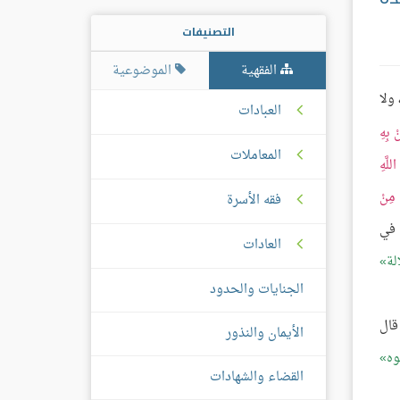
التصنيفات
الفقهية
الموضوعية
ولا
العبادات
ْ بِهِ
المعاملات
للَّهِ
ا مِنْ
فقه الأسرة
في
العادات
لة
الجنايات والحدود
قال
الأيمان والنذور
وه
القضاء والشهادات