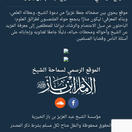
موقع يحوي بين صفحاته جمعًا غزيرًا من دعوة الشيخ، وعطائه العلمي،
وبذله المعرفي؛ ليكون منارًا يتجمع حوله الملتمسون لطرائق العلوم؛
الباحثون عن سبل الاعتصام والرشاد، نبراسًا للمتطلعين إلى معرفة المزيد
عن الشيخ وأحواله ومحطات حياته، دليلًا جامعًا لفتاويه وإجاباته على
أسئلة الناس وقضايا المسلمين.
الموقع الرسمي لسماحة الشيخ
مؤسسة الشيخ عبد العزيز بن باز الخيرية
جميع الحقوق محفوظة والنقل متاح لكل مسلم بشرط ذكر المصدر