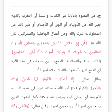
ج:
من المعلوم بالأدلة من الكتاب والسنة أن التقرب بالذبح
لغير الله من الأولياء أو الجن أو الأصنام أو غير ذلك من
المخلوقات شرك بالله ومن أعمال الجاهلية والمشركين، قال
الله
:
قُلْ إِنَّ صَلاتِي وَنُسُكِي وَمَحْيَايَ وَمَمَاتِي لِلَّهِ رَبِّ

الْعَالَمِينَ لا شَرِيكَ لَهُ وَبِذَلِكَ أُمِرْتُ وَأَنَا أَوَّلُ الْمُسْلِمِينَ
[الأنعام:162] والنسك هو الذبح، وبين سبحانه في هذه الآية
أن الذبح لغير الله شرك بالله كالصلاة لغير الله.
وقال تعالى:
إِنَّا أَعْطَيْنَاكَ الْكَوْثَرَ
۝
فَصَلِّ لِرَبِّكَ
وَانْحَرْ
[الكوثر:1-2] أمر الله سبحانه نبيه في هذه السورة
الكريمة أن يصلي لربه وينحر له، خلافا لأهل الشرك الذين
يسجدون لغير الله ويذبحون لغيره، وقال تعالى:
وَقَضَى رَبُّكَ