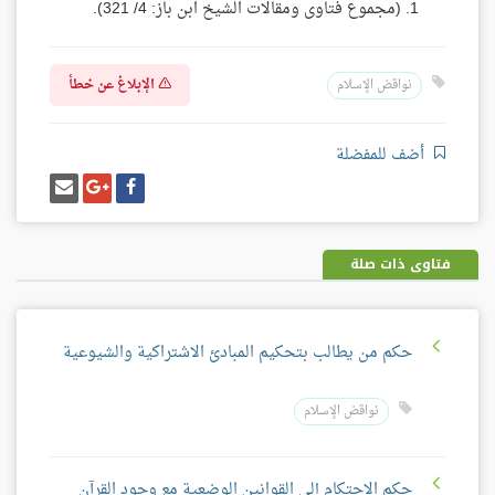
(مجموع فتاوى ومقالات الشيخ ابن باز: 4/ 321).
الإبلاغ عن خطأ
نواقض الإسلام
أضف للمفضلة
شارك
شارك
إرسل
على
على
إيميل
فيسبوك
غوغل
بلس
فتاوى ذات صلة
حكم من يطالب بتحكيم المبادئ الاشتراكية والشيوعية
نواقض الإسلام
حكم الاحتكام إلى القوانين الوضعية مع وجود القرآن