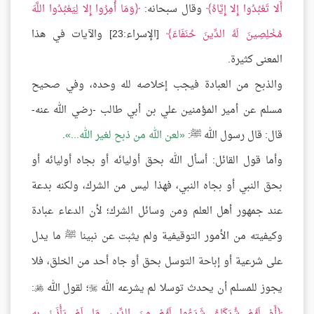
أَلا تَعْبُدُوا إِلا إِيَّاهُ
وقال سبحانه:
وَمَا أُمِرُوا إِلا لِيَعْبُدُوا اللَّهَ
مُخْلِصِينَ لَهُ الدِّينَ حُنَفَاءَ
[الإسراء:23] والآيات في هذا
المعنى كثيرة.
والذبح من العبادة فيجب إخلاصه لله وحده، وفي صحيح
مسلم عن أمير المؤمنين علي بن أبي طالب -رضي الله عنه-
قال: قال رسول الله ﷺ:
لعن الله من ذبح لغير الله...
.
وأما قول القائل: أسأل الله بحق أوليائه أو بجاه أوليائه أو
بحق النبي أو بجاه النبي، فهذا ليس من الشرك، ولكنه بدعة
عند جمهور أهل العلم ومن وسائل الشرك؛ لأن الدعاء عبادة
وكيفيته من الأمور التوقيفية ولم يثبت عن نبينا ﷺ ما يدل
على شرعية أو إباحة التوسل بحق أو جاه أحد من الخلق، فلا
يجوز للمسلم أن يحدث توسلا لم يشرعه الله
؛ لقول الله
:


أَمْ لَهُمْ شُرَكَاءُ شَرَعُوا لَهُمْ مِنَ الدِّينِ مَا لَمْ يَأْذَنْ بِهِ