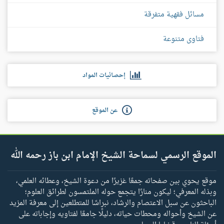
مسائل فقهية متفرقة
فتاوى متنوعة
إحصائيات المواد
عن الموقع
الموقع الرسمي لسماحة الشيخ الإمام ابن باز رحمه الله
موقع يحوي بين صفحاته جمعًا غزيرًا من دعوة الشيخ، وعطائه العلمي،
وبذله المعرفي؛ ليكون منارًا يتجمع حوله الملتمسون لطرائق العلوم؛
الباحثون عن سبل الاعتصام والرشاد، نبراسًا للمتطلعين إلى معرفة المزيد
عن الشيخ وأحواله ومحطات حياته، دليلًا جامعًا لفتاويه وإجاباته على