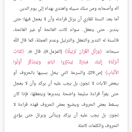
آله وأصحابه ومن سلك سبيله واهتدى بهداه إلى يوم الدين..
أما بعد: السنة للقاري أن يرتل قراءته وأن لا يعجل فيها؛ حتى
يتدبر.. حتى يتعقل.. سواء كانت الفاتحة أو غير الفاتحة،
فالسنة له التدبر والتعقل والترتيل وعدم العجلة، كما قال الله
سبحانه:
وَرَتِّلِ الْقُرْآنَ تَرْتِيلًا
[المزمل:4]، قال
:
كِتَابٌ

أَنزَلْنَاهُ إِلَيْكَ مُبَارَكٌ لِيَدَّبَّرُوا آيَاتِهِ وَلِيَتَذَكَّرَ أُوْلُوا
الأَلْبَابِ
[ص:29]، والسرعة التي يخل بسببها بالحروف أو
ببعض الآيات لا تجوز، بل يجب عليه أن يركد وأن لا يعجل
حتى يقرأ قراءة سليمة واضحة يتدبرها ويتعقلها، فإذا كان
يسقط بعض الحروف ويضيع بعض الحروف فهذه قراءة لا
تجوز، بل يجب عليه أن يركد ويتأنى ويرتل حتى يؤدي
الحروف والكلمات كاملة.