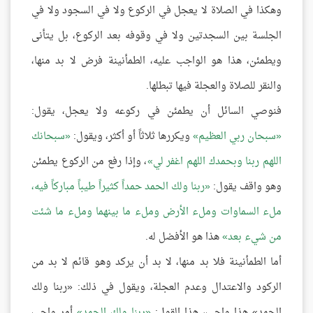
وهكذا في الصلاة لا يعجل في الركوع ولا في السجود ولا في
الجلسة بين السجدتين ولا في وقوفه بعد الركوع، بل يتأنى
ويطمئن، هذا هو الواجب عليه، الطمأنينة فرض لا بد منها،
والنقر للصلاة والعجلة فيها تبطلها.
فنوصي السائل أن يطمئن في ركوعه ولا يعجل، يقول:
سبحان ربي العظيم
ويكررها ثلاثاً أو أكثر، ويقول:
سبحانك
اللهم ربنا وبحمدك اللهم اغفر لي
، وإذا رفع من الركوع يطمئن
وهو واقف يقول:
ربنا ولك الحمد حمداً كثيراً طيباً مباركاً فيه،
ملء السماوات وملء الأرض وملء ما بينهما وملء ما شئت
من شيء بعد
هذا هو الأفضل له.
أما الطمأنينة فلا بد منها، لا بد أن يركد وهو قائم لا بد من
الركود والاعتدال وعدم العجلة، ويقول في ذلك: «ربنا ولك
الحمد» هذا واجب، هذا القول:
ربنا ولك الحمد
أمر واجب