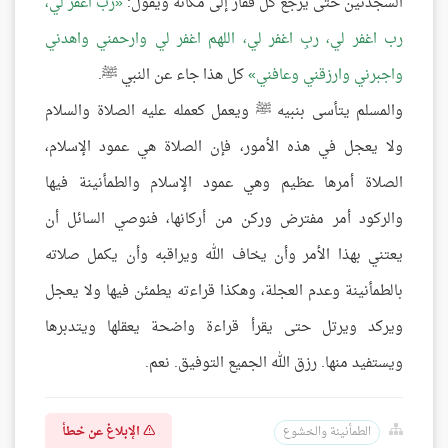
السجدتين حتى يرجع كل فقار إلى مكانه ويقول:
رب اغفر لي،
رب اغفر لي، ربِ اغفر لي، اللهم اغفر لي وارحمني واهدني
واجبرني وارزقني وعافني
كل هذا جاء عن النبي ﷺ.
والمسلم يتأسى بنبيه ﷺ ويعمل كعمله عليه الصلاة والسلام
ولا يعجل في هذه الأمور، فإن الصلاة هي عمود الإسلام،
الصلاة أمرها عظيم وهي عمود الإسلام والطمأنينة فيها
والركود أمر مفترض وركن من أركانها، فنوصي السائل أن
يعتني بهذا الأمر وأن يخاف الله ويراقبه وأن يكمل صلاته
بالطمأنينة وعدم العجلة، وهكذا قراءته يطمئن فيها ولا يعجل
ويركد ويرتل حتى يقرأ قراءة واضحة يعقلها ويتدبرها
ويستفيد منها. رزق الله الجميع التوفيق. نعم.
الإبلاغ عن خطأ
الطمأنينة والخشوع