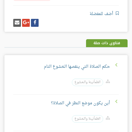
أضف للمفضلة
شارك
شارك
إرسل
على
على
إيميل
فيسبوك
غوغل
بلس
فتاوى ذات صلة
حكم الصلاة التي ينقصها الخشوع التام
الطمأنينة والخشوع
أين يكون موضع النظر في الصلاة؟
الطمأنينة والخشوع