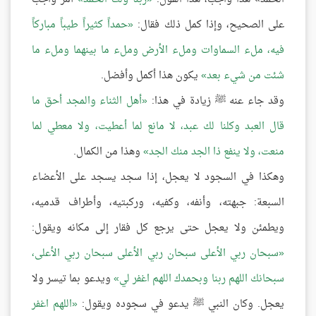
على الصحيح، وإذا كمل ذلك فقال:
حمداً كثيراً طيباً مباركاً
فيه، ملء السماوات وملء الأرض وملء ما بينهما وملء ما
شئت من شيء بعد
يكون هذا أكمل وأفضل.
وقد جاء عنه ﷺ زيادة في هذا:
أهل الثناء والمجد أحق ما
قال العبد وكلنا لك عبد، لا مانع لما أعطيت، ولا معطي لما
منعت، ولا ينفع ذا الجد منك الجد
وهذا من الكمال.
وهكذا في السجود لا يعجل، إذا سجد يسجد على الأعضاء
السبعة: جبهته، وأنفه، وكفيه، وركبتيه، وأطراف قدميه،
ويطمئن ولا يعجل حتى يرجع كل فقار إلى مكانه ويقول:
سبحان ربي الأعلى سبحان ربي الأعلى سبحان ربي الأعلى،
سبحانك اللهم ربنا وبحمدك اللهم اغفر لي
ويدعو بما تيسر ولا
يعجل. وكان النبي ﷺ يدعو في سجوده ويقول:
اللهم اغفر