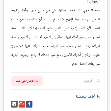
الجواب:
نعم لا حرج إنما تحرم بناتها على من رضع منها، وأما الإخوة
الذين لم يرضعوا فإنهم لا يحرم عليهم أن يتزوجوا من بنات
العمة لأن الرضاع يختص بالذي رضع فقط، إذا كن بنات العمة
لم يرضعن من أمك أيها السائل! ولا من أخواتك ولا من زوجة
أبيك، يعني: لم يرضعن من امرأة تحرم عليك بنتها فلا حرج
عليك، وكون أخيك الكبير رضع من عمتك لا يمنع تزويج البقية
من بنات العمة. نعم.
الإبلاغ عن خطأ
الرضاع
أضف للمفضلة
شارك
شارك
إرسل
على
على
إيميل
فيسبوك
غوغل