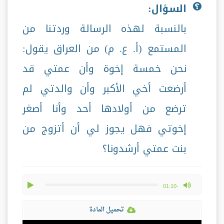
السؤال:
بالنسبة لهذه الرسالة وردتنا من
المستمع (أ. ع. م) من العراق يقول:
نحن خمسة إخوة وأن عمتي قد
أرضعت أخي الأكبر وأن والدتي لم
ترضع من أولادها أحد وأنا أصغر
إخوتي فهل يجوز لي أن أتزوج من
بنت عمتي أرشدونا؟
play
max volume
-01:10
تحميل المادة