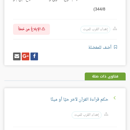
344/8)
الإبلاغ عن خطأ
إهداء القرب للميت
أضف للمفضلة
شارك
شارك
إرسل
على
على
إيميل
فيسبوك
غوغل
بلس
فتاوى ذات صلة
حكم قرآءة القرآن لآخر حيًا أو ميتًا
إهداء القرب للميت