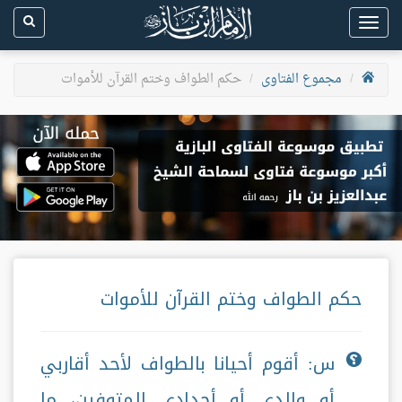
Toggle
navigation
مجموع الفتاوى
حكم الطواف وختم القرآن للأموات
حكم الطواف وختم القرآن للأموات
س: أقوم أحيانا بالطواف لأحد أقاربي
أو والدي أو أجدادي المتوفين، ما