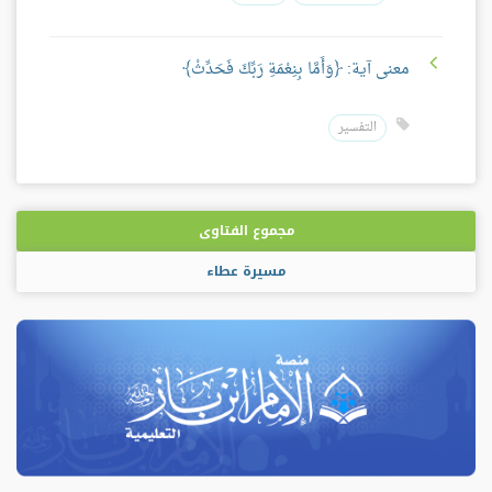
معنى آية: ﴿وَأَمَّا بِنِعْمَةِ رَبِّكَ فَحَدِّثْ﴾
التفسير
مجموع الفتاوى
مسيرة عطاء