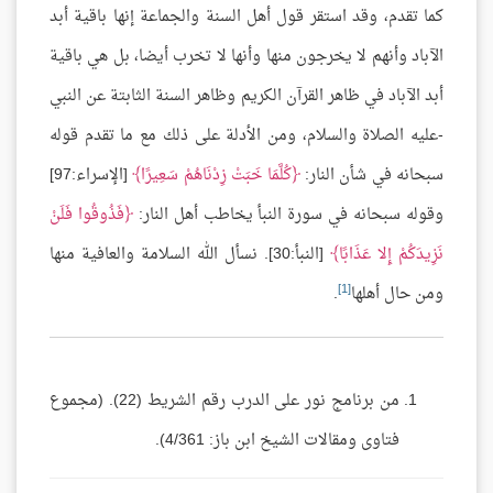
كما تقدم، وقد استقر قول أهل السنة والجماعة إنها باقية أبد
الآباد وأنهم لا يخرجون منها وأنها لا تخرب أيضا، بل هي باقية
أبد الآباد في ظاهر القرآن الكريم وظاهر السنة الثابتة عن النبي
-عليه الصلاة والسلام، ومن الأدلة على ذلك مع ما تقدم قوله
سبحانه في شأن النار:
كُلَّمَا خَبَتْ زِدْنَاهُمْ سَعِيرًا
[الإسراء:97]
وقوله سبحانه في سورة النبأ يخاطب أهل النار:
فَذُوقُوا فَلَنْ
نَزِيدَكُمْ إِلا عَذَابًا
[النبأ:30]. نسأل الله السلامة والعافية منها
[1]
ومن حال أهلها
.
من برنامج نور على الدرب رقم الشريط (22). (مجموع
فتاوى ومقالات الشيخ ابن باز: 4/361).