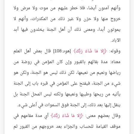
وأنهم آمنون أيضا، فلا خطر عليهم من موت ولا مرض ولا
خروج منها ولا حزن ولا غير ذلك من المكدرات، وأنهم لا
يموتون أبدا، ومعنى ذلك أن أهل الجنة يخلدون فيها أبد
الآباد.
وقوله:
إِلا مَا شَاءَ رَبُّكَ
[هود:108] قال بعض أهل العلم
معناه: مدة بقائهم بالقبور وإن كان المؤمن في روضة من
رياضها ونعيم من نعيمها، لكن ذلك ليس هو الجنة، ولكن هو
شيء من الجنة، فيفتح على المؤمن في قبره باب إلى الجنة
يأتيه من ريحها وطيبها ونعيمها ولكنه ليس المحل الجنة بل
ينقل إليها بعد ذلك، إلى الجنة فوق السموات في أعلى شيء.
وقال بعضهم معنى:
إِلا مَا شَاءَ رَبُّكَ
أي مدة مقامهم في
موقف القيامة للحساب والجزاء بعد خروجهم من القبور ثم