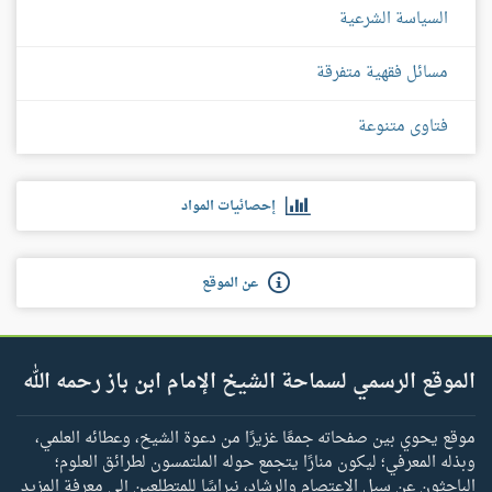
السياسة الشرعية
مسائل فقهية متفرقة
فتاوى متنوعة
إحصائيات المواد
عن الموقع
الموقع الرسمي لسماحة الشيخ الإمام ابن باز رحمه الله
موقع يحوي بين صفحاته جمعًا غزيرًا من دعوة الشيخ، وعطائه العلمي،
وبذله المعرفي؛ ليكون منارًا يتجمع حوله الملتمسون لطرائق العلوم؛
الباحثون عن سبل الاعتصام والرشاد، نبراسًا للمتطلعين إلى معرفة المزيد