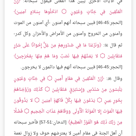
في الآيات الأخرى يبين هذا المعنى فيقول سبحانه:
إِنَّ
الْمُتَّقِينَ فِي جَنَّاتٍ وَعُيُونٍ
۝
ادْخُلُوهَا بِسَلامٍ آمِنِينَ
[الحجر:45-46] فبين سبحانه أنهم آمنون -أي آمنون من الموت
وآمنون من الخروج وآمنون من الأمراض والأحزان وكل كدر-
ثم قال
:
وَنَزَعْنَا مَا فِي صُدُورِهِمْ مِنْ غِلٍّ إِخْوَانًا عَلَى سُرُرٍ

مُتَقَابِلِينَ
۝
لا يَمَسُّهُمْ فِيهَا نَصَبٌ وَمَا هُمْ مِنْهَا بِمُخْرَجِينَ
[الحجر:45-46] فبين سبحانه أنهم فيها دائمون لا يخرجون.
وقال
:
إِنَّ الْمُتَّقِينَ فِي مَقَامٍ أَمِينٍ
۝
فِي جَنَّاتٍ وَعُيُونٍ

يَلْبَسُونَ مِنْ سُنْدُسٍ وَإِسْتَبْرَقٍ مُتَقَابِلِينَ
۝
كَذَلِكَ وَزَوَّجْنَاهُمْ
بِحُورٍ عِينٍ
۝
يَدْعُونَ فِيهَا بِكُلِّ فَاكِهَةٍ آمِنِينَ
۝
لا يَذُوقُونَ
فِيهَا الْمَوْتَ إِلا الْمَوْتَةَ الْأُولَى وَوَقَاهُمْ عَذَابَ الْجَحِيمِ
۝
فَضْلًا
مِنْ رَبِّكَ ذَلِكَ هُوَ الْفَوْزُ الْعَظِيمُ
[الدخان:51-57] فأخبر سبحانه
أن أهل الجنة في مقام أمين لا يعترضهم خوف ولا زوال نعمة