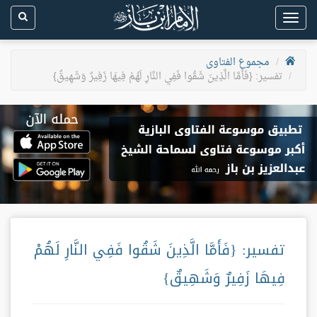
Toggle
navigation
مجموع الفتاوى
تفسير: {فَأَمَّا الَّذِينَ شَقُوا فَفِي النَّارِ لَهُمْ فِيهَا زَفِيرٌ وَشَهِيقٌ}
تفسير: {فَأَمَّا الَّذِينَ شَقُوا فَفِي النَّارِ لَهُمْ
فِيهَا زَفِيرٌ وَشَهِيقٌ}