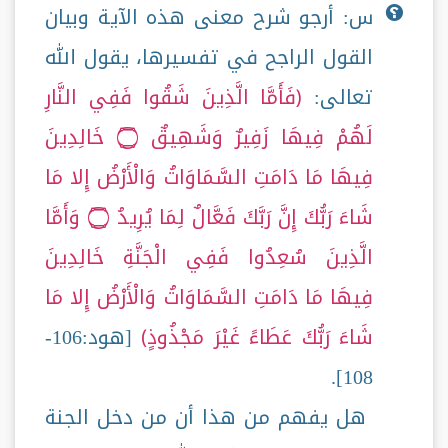
س: أرجو شرح معنى هذه الآية وبيان
القول الراجح في تفسيرها، يقول الله
تعالى:
فَأَمَّا الَّذِينَ شَقُوا فَفِي النَّارِ
لَهُمْ فِيهَا زَفِيرٌ وَشَهِيقٌ ۝ خَالِدِينَ
فِيهَا مَا دَامَتِ السَّمَاوَاتُ وَالْأَرْضُ إِلا مَا
شَاءَ رَبُّكَ إِنَّ رَبَّكَ فَعَّالٌ لِمَا يُرِيدُ ۝ وَأَمَّا
الَّذِينَ سُعِدُوا فَفِي الْجَنَّةِ خَالِدِينَ
فِيهَا مَا دَامَتِ السَّمَاوَاتُ وَالْأَرْضُ إِلا مَا
شَاءَ رَبُّكَ عَطَاءً غَيْرَ مَجْذُوذٍ
[هود:106-
108].
هل يفهم من هذا أن من دخل الجنة