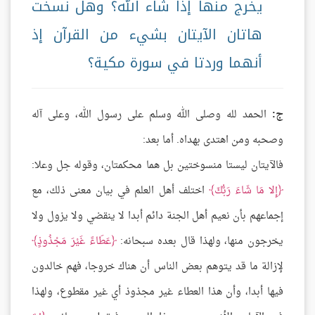
يخرج منها إذا شاء الله؟ وهل نسخت
هاتان الآيتان بشيء من القرآن إذ
أنهما وردتا في سورة مكية؟
ج:
الحمد لله وصلى الله وسلم على رسول الله، وعلى آله
وصحبه ومن اهتدى بهداه. أما بعد:
فالآيتان ليستا منسوختين بل هما محكمتان، وقوله جل وعلا:
إِلا مَا شَاءَ رَبُّكَ
اختلف أهل العلم في بيان معنى ذلك، مع
إجماعهم بأن نعيم أهل الجنة دائم أبدا لا ينقضي ولا يزول ولا
يخرجون منها، ولهذا قال بعده سبحانه:
عَطَاءً غَيْرَ مَجْذُوذٍ
لإزالة ما قد يتوهم بعض الناس أن هناك خروجا، فهم خالدون
فيها أبدا، وأن هذا العطاء غير مجذوذ أي غير مقطوع، ولهذا