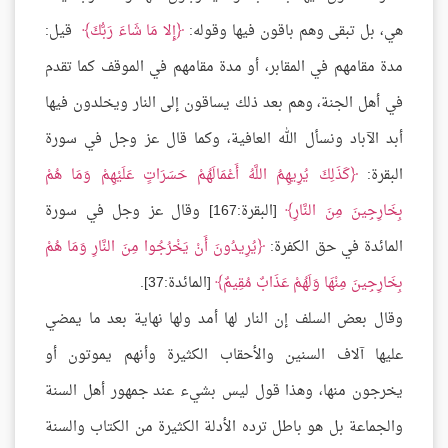
هي، بل تبقى وهم باقون فيها وقوله:
إِلا مَا شَاءَ رَبُّكَ
قيل:
مدة مقامهم في المقابر، أو مدة مقامهم في الموقف كما تقدم
في أهل الجنة، وهم بعد ذلك يساقون إلى النار ويخلدون فيها
أبد الآباد ونسأل الله العافية، وكما قال عز وجل في سورة
البقرة:
كَذَلِكَ يُرِيهِمُ اللَّهُ أَعْمَالَهُمْ حَسَرَاتٍ عَلَيْهِمْ وَمَا هُمْ
بِخَارِجِينَ مِنَ النَّارِ
[البقرة:167] وقال عز وجل في سورة
المائدة في حق الكفرة:
يُرِيدُونَ أَنْ يَخْرُجُوا مِنَ النَّارِ وَمَا هُمْ
بِخَارِجِينَ مِنْهَا وَلَهُمْ عَذَابٌ مُقِيمٌ
[المائدة:37].
وقال بعض السلف إن النار لها أمد ولها نهاية بعد ما يمضي
عليها آلاف السنين والأحقاب الكثيرة وأنهم يموتون أو
يخرجون منها، وهذا قول ليس بشيء عند جمهور أهل السنة
والجماعة بل هو باطل ترده الأدلة الكثيرة من الكتاب والسنة