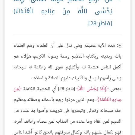
يَخْشَى اللَّهَ مِنْ عِبَادِهِ الْعُلَمَاءُ﴾
[فاطر:28].
ج:
هذه الآية عظيمة وهي تدل على أن العلماء وهم العلماء
بالله وبدينه وبكتابه العظيم وسنة رسوله الكريم، هؤلاء هم
أكمل الناس خشية لله وأكملهم تقوى لله وطاعة له سبحانه
وعلى رأسهم الرسل والأنبياء عليهم الصلاة والسلام.
فمعنى
إِنَّمَا يَخْشَى اللَّهَ
[فاطر:28] أي الخشية الكاملة
مِنْ
عِبَادِهِ الْعُلَمَاءُ
، وهم الذين عرفوا ربهم بأسمائه وصفاته وعظيم
حقه سبحانه وتعالى وتبصروا في شريعته وآمنوا بما عنده من
النعيم لمن اتقاه وما عنده من العذاب لمن عصاه وخالف أمره،
فهم لكمال علمهم بالله وكمال معرفتهم بالحق كانوا أشد الناس