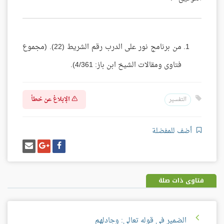
من برنامج نور على الدرب رقم الشريط (22). (مجموع
فتاوى ومقالات الشيخ ابن باز: 4/361).
الإبلاغ عن خطأ
التفسير
أضف للمفضلة
شارك
شارك
إرسل
على
على
إيميل
فيسبوك
غوغل
بلس
فتاوى ذات صلة
الضمير في قوله تعالى: وجادلهم