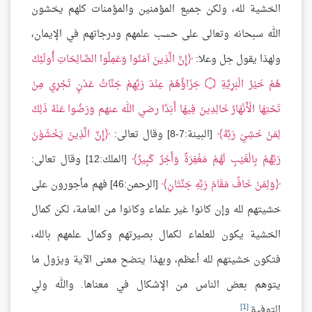
الخشية لله، ولكن جميع المؤمنين والمؤمنات كلهم يخشون
الله سبحانه وتعالى على حسب علمهم ودرجاتهم في الإيمان،
ولهذا يقول جل وعلا:
إِنَّ الَّذِينَ آمَنُوا وَعَمِلُوا الصَّالِحَاتِ أُولَئِكَ
هُمْ خَيْرُ الْبَرِيَّةِ
۝
جَزَاؤُهُمْ عِنْدَ رَبِّهِمْ جَنَّاتُ عَدْنٍ تَجْرِي مِنْ
تَحْتِهَا الْأَنْهَارُ خَالِدِينَ فِيهَا أَبَدًا رضي الله عنهم وَرَضُوا عَنْهُ ذَلِكَ
لِمَنْ خَشِيَ رَبَّهُ
[البينة:7-8] وقال تعالى:
إِنَّ الَّذِينَ يَخْشَوْنَ
رَبَّهُمْ بِالْغَيْبِ لَهُمْ مَغْفِرَةٌ وَأَجْرٌ كَبِيرٌ
[الملك:12] وقال تعالى:
وَلِمَنْ خَافََ مَقَامَ رَبِّهِ جَنَّتَانِ
[الرحمن:46] فهم مأجورون على
خشيتهم لله وإن كانوا غير علماء وكانوا من العامة، لكن كمال
الخشية يكون للعلماء لكمال بصيرتهم وكمال علمهم بالله،
فتكون خشيتهم لله أعظم، وبهذا يتضح معنى الآية ويزول ما
يتوهم بعض الناس من الإشكال في معناها. والله ولي
[1]
التوفيق
.