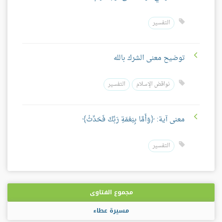
التفسير
توضيح معنى الشرك بالله
نواقض الإسلام
التفسير
معنى آية: ﴿وَأَمَّا بِنِعْمَةِ رَبِّكَ فَحَدِّثْ﴾
التفسير
مجموع الفتاوى
مسيرة عطاء