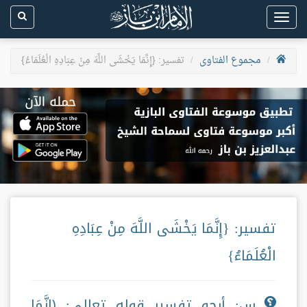
Toggle
navigation
مجموع الفتاوى
تفسير: {إِنَّمَا يَخْشَى اللَّهَ مِنْ عِبَادِهِ الْعُلَمَاءُ}
تفسير: {إِنَّمَا يَخْشَى اللَّهَ مِنْ عِبَادِهِ
الْعُلَمَاءُ}
س: أرجو تفسير قوله تعالى: ﴿إِنَّمَا