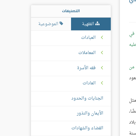
التصنيفات
الفقهية
الموضوعية
في
العبادات
ليه
المعاملات
 من
فقه الأسرة
ود
العادات
الجنايات والحدود
مثل
ًا،
الأيمان والنذور
لاد
القضاء والشهادات
سنة