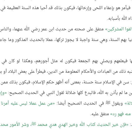
 فيأمر هو بإعفاء اللحى وإرخائها، فيكون بذلك قد أحيا هذه السنة العظيمة في 
 الله بأسبابه.
فوا المشركين
متفق على صحته من حديث ابن عمر رضي الله عنهما، والناس 
أحيا بهم السنة، وهي سنة واجبة لا يجوز تركها، عملا بالحديث المذكور وما جاء
ا فيعلمهم ويصلي بهم الجمعة فيكون له مثل أجورهم، وهكذا لو كان في ب
أشبه ذلك من العبادات والأحكام المعلومة من الدين، فيطرأ على بعض البلاد أو 
قال: سن في الإسلام سنة حسنة، بمعنى أنه أظهر حكم الإسلام، فيكون بذلك ممن
 ما لم يأذن به الله، فالبدع كلها ضلالة لقول النبي في الحديث الصحيح:
وإي
لة
ويقول ﷺ في الحديث الصحيح أيضا:
من عمل عملا ليس عليه أمرنا 
منه فهو رد
متفق عليه.
:
فإن خير الحديث كتاب الله وخير الهدي هدي محمد ﷺ، وشر الأمور محدثا