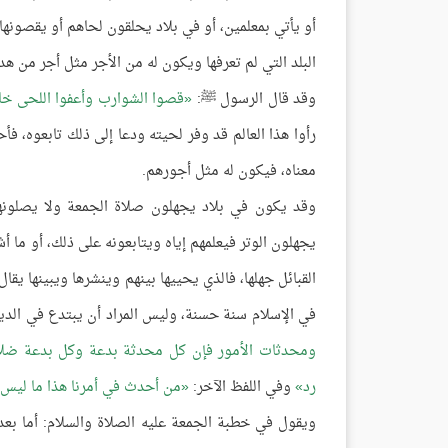
أو يأتي بمعلمين، أو في بلاد يحلقون لحاهم أو يقصونها
البلد التي لم تعرفها ويكون له من الأجر مثل أجر من هداه
وقد قال الرسول ﷺ:
قصوا الشوارب وأعفوا اللحى خال
رأوا هذا العالم قد وفر لحيته ودعا إلى ذلك تابعوه، ف
معناه، فيكون له مثل أجورهم.
وقد يكون في بلاد يجهلون صلاة الجمعة ولا يصلونه
يجهلون الوتر فيعلمهم إياه ويتابعونه على ذلك، أو ما 
القبائل جهلها، فالذي يحييها بينهم وينشرها ويبينها ي
في الإسلام سنة حسنة، وليس المراد أن يبتدع في الدين
ومحدثات الأمور فإن كل محدثة بدعة وكل بدعة ضلا
رد
وفي اللفظ الآخر:
من أحدث في أمرنا هذا ما ليس 
ويقول في خطبة الجمعة عليه الصلاة والسلام: أما بعد