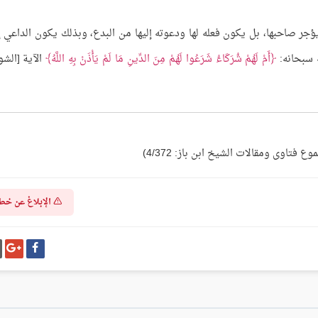
ا يؤجر صاحبها، بل يكون فعله لها ودعوته إليها من البدع، وبذلك يكون الداعي إل
ه سبحانه:
أَمْ لَهُمْ شُرَكَاءُ شَرَعُوا لَهُمْ مِنَ الدِّينِ مَا لَمْ يَأْذَنْ بِهِ اللَّهُ
الآية [الشو
الإبلاغ عن خط
شارك
شا
على
عل
فيسبوك
غو
بل