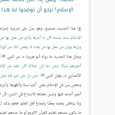
الإسلام؟ نرجو أن توضحوا لنا هذا 
ج:
هذا الحديث صحيح، وهو يدل على شرعية إحياء الس
الإسلام سنة حسنة كان له أجرها وأجر من عمل بها م
وزرها ووزر من عمل بها من بعده لا ينقص ذلك من أوزار
ومثل هذا الحديث ما رواه أبو هريرة
عن النبي ﷺ أن

أجورهم شيئًا، ومن دعا إلى ضلالة كان عليه من الإث
الأنصاري
، يقول النبي ﷺ:
من دل على خير فله مثل أ

ومعنى سن في الإسلام يعني: أحيا سنة وأظهرها وأبرزها
أجور أتباعه فيها وليس معناها الابتداع في الدين؛ لأ
ولا يناقض بعضه بعضًا بإجماع أهل العلم، فعلم بذلك أ
ما يكون عندهم تعليم للقرآن الكريم أو ما عندهم تعلي