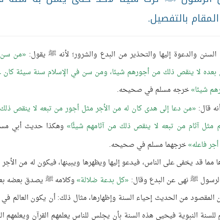
المقام بالتفصيل.
نن والدعوة إليها والتحذير من البدع والشرور؛ لأنه ﷺ يقول:
من سن 
ن بعده لا ينقص ذلك من أجورهم شيئا، ومن سن في الإسلام سنة سيئة كان ع
هم شيئا
خرجه مسلم في صحيحه.
ه قال:
من دعا إلى هدى كان له من الأجر مثل أجور من تبعه لا ينقص ذلك
م مثل آثام من تبعه لا ينقص ذلك من آثامهم شيئًا
وهكذا حديث أبي مسع
جر فاعله
خرجهما مسلم في صحيحه.
 مما قد يخفى على الناس، فيدعو إليها ويظهرها ويبينها، فيكون له من الأجر 
ن الرسول ﷺ نهى عن البدع وقال:
كل بدعة ضلالة
وكلامه ﷺ يصدق بعضه بعض
ن المقصود من الحديث إحياء السنة وإظهارها، مثال ذلك: أن يكون العالم في ب
م للسنة النبوية فيحيي هذه السنة بأن يجلس للناس يعلمهم القرآن ويعلمهم ال