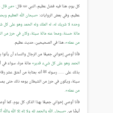
كل يوم، هذا فيه فضل عظيم، النبي
قال:
من قال ح

عظيم، وفي بعض الروايات:
سبحان الله العظيم وبحم
وحده لا شريك له، له الملك وله الحمد وهو على كل شي
مائة حسنة، ومحا عنه مائة سيئة، وكان في حرز من ال
من عمله
، هذا في الصحيحين، حديث عظيم.
فأنا أوصي إخواني جميعًا من الرجال والنساء أن يأتوا ب
الحمد وهو على كل شيء قدير
مائة مرة، سواء في أو
بذلك على ...... رسوله ﷺ أنه بمثابة من أعتق عشر رقا
سيئة، ويكون في حرز من الشيطان يومه ذلك حتى يم
من عمله
.
فأنا أوصي إخواني جميعًا بهذا الذكر، كل يوم، كما أوص
أيضًا من
سبحان الله والحمد لله ولا إله إلا الله والله أك