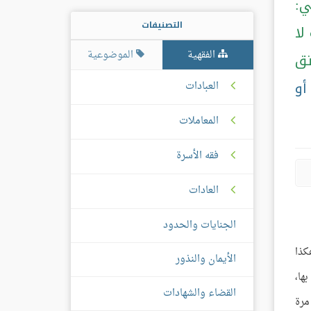
ي:
التصنيفات
لا
الفقهية
الموضوعية
تق
أو
العبادات
المعاملات
فقه الأسرة
العادات
الجنايات والحدود
كذا
الأيمان والنذور
ها،
القضاء والشهادات
مرة