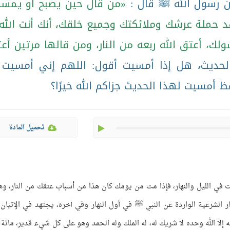
ن رسول الله ﷺ قال :
من قال حين يصبح أو يمس
حملة عرشك وملائكتك وجميع خلقك، أنك أنت الله 
سولك، أعتق الله ربعه من النار، ومن قالها مرتين أع
لحديث، هل إذا أمسيت أقول: اللهم إني أمسيت 
ظ أمسيت لهذا الحديث جزاكم الله خيرًا؟
play
تحميل المادة
في الليل والنهار، فإذا مت من يومك كان هذا من أسباب عتقك من النار، وه
ار الشرعية الواردة عن النبي ﷺ في أول النهار وفي آخره، يجتهد في الإتيان ب
ه إلا الله وحده لا شريك له، له الملك وله الحمد وهو على كل شيء قدير، مائة 