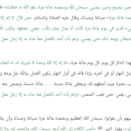
ين يصبح وحين يمسي: سبحان الله وبحمده مائة مرة، غفر الله له خطاياه
ف
ده مائة مرة
صباحًا ومساءً، وقال عليه الصلاة والسلام:
من قال: لا إله إلا 
ء قدير في يوم مائة مرة كانت له عدل عشر رقاب -يعني: يعتقها- وكتب الله
شيطان يومه ذلك حتى يمسي، ولم يأت أحد بأفضل مما جاء به إلا رجل عمل أ
هذا الذكر كل يوم، كل يوم مائة مرة،
لا إله إلا الله وحده لا شريك له، له الملك
ل النهار أو في آخره، وإذا قاله في أول النهار يكون أفضل، والله جل وعلا و
ب، عشرة عبيد أعتقهم لله، ويعطى مائة حسنة ....... مائة حسنة، ويمحى عنه م
سي، يعني: حتى تغيب الشمس،
ولم يأت أحد بأفضل مما جاء به إلا رجل عمل أ
يهم بأن يقولوا: سبحان الله العظيم وبحمده مائة مرة صباحًا ومساءً وأن يكث
بر
، يقول النبي ﷺ:
أحب الكلام إلى الله أربع: سبحان الله، والحمد لله، ولا إله