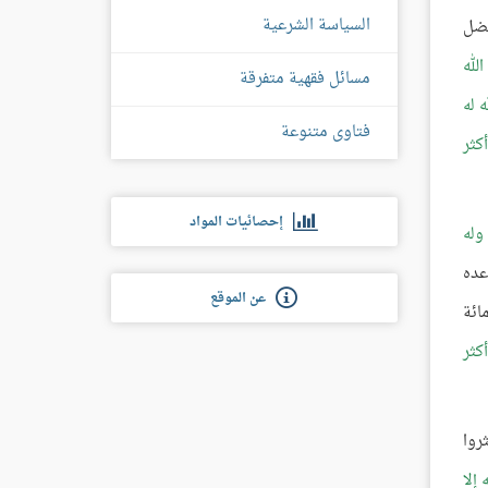
السياسة الشرعية
ضل
الله
مسائل فقهية متفرقة
 له
فتاوى متنوعة
كثر
إحصائيات المواد
 وله
عده
عن الموقع
ائة
كثر
روا
 إلا