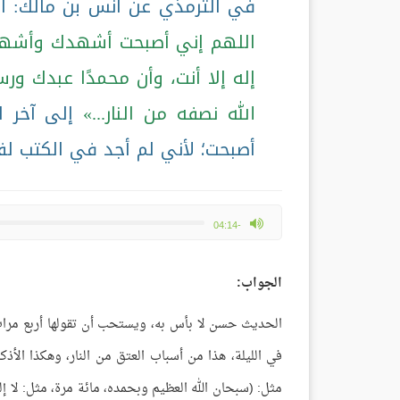
في الترمذي عن أنس بن مالك: أ
اللهم إني أصبحت أشهدك وأشهد 
إله إلا أنت، وأن محمدًا عبدك ور
الله نصفه من النار...
إلى آخر ا
أصبحت؛ لأني لم أجد في الكتب لف
max volume
-04:14
الجواب:
الحديث حسن لا بأس به، ويستحب أن تقولها أربع مرات 
في الليلة، هذا من أسباب العتق من النار، وهكذا الأذك
مثل: (سبحان الله العظيم وبحمده، مائة مرة، مثل: لا إل