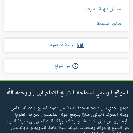
مسائل فقهية متفرقة
فتاوى متنوعة
إحصائيات المواد
عن الموقع
الموقع الرسمي لسماحة الشيخ الإمام ابن باز رحمه الله
موقع يحوي بين صفحاته جمعًا غزيرًا من دعوة الشيخ، وعطائه العلمي،
وبذله المعرفي؛ ليكون منارًا يتجمع حوله الملتمسون لطرائق العلوم؛
الباحثون عن سبل الاعتصام والرشاد، نبراسًا للمتطلعين إلى معرفة المزيد
عن الشيخ وأحواله ومحطات حياته، دليلًا جامعًا لفتاويه وإجاباته على