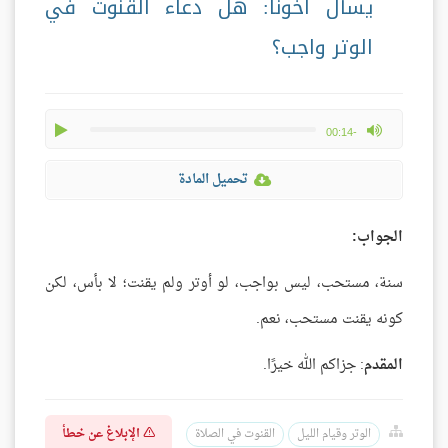
يسأل أخونا: هل دعاء القنوت في
الوتر واجب؟
play
max volume
-00:14
تحميل المادة
الجواب:
سنة، مستحب، ليس بواجب، لو أوتر ولم يقنت؛ لا بأس، لكن
كونه يقنت مستحب، نعم.
المقدم
: جزاكم الله خيرًا.
الإبلاغ عن خطأ
الوتر وقيام الليل
القنوت في الصلاة