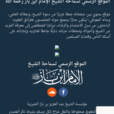
الموقع الرسمي لسماحة الشيخ الإمام ابن باز رحمه الله
موقع يحوي بين صفحاته جمعًا غزيرًا من دعوة الشيخ، وعطائه العلمي،
وبذله المعرفي؛ ليكون منارًا يتجمع حوله الملتمسون لطرائق العلوم؛
الباحثون عن سبل الاعتصام والرشاد، نبراسًا للمتطلعين إلى معرفة المزيد
عن الشيخ وأحواله ومحطات حياته، دليلًا جامعًا لفتاويه وإجاباته على
أسئلة الناس وقضايا المسلمين.
الموقع الرسمي لسماحة الشيخ
مؤسسة الشيخ عبد العزيز بن باز الخيرية
جميع الحقوق محفوظة والنقل متاح لكل مسلم بشرط ذكر المصدر