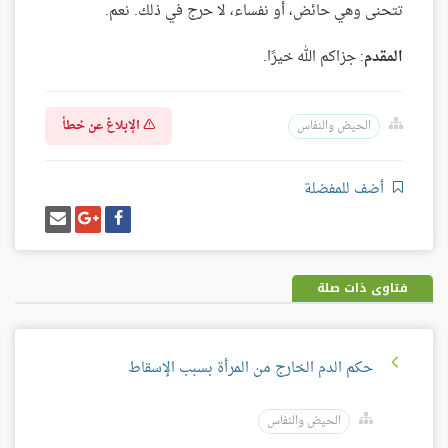
تتحنى وهي حائض، أو نفساء، لا حرج في ذلك. نعم.
المقدم
: جزاكم الله خيرًا.
الإبلاغ عن خطأ
الحيض والنفاس
أضف للمفضلة
شارك
شارك
إرسل
على
على
إيميل
فيسبوك
غوغل
بلس
فتاوى ذات صلة
حكم الدم الخارج من المرأة بسبب الإسقاط
الحيض والنفاس