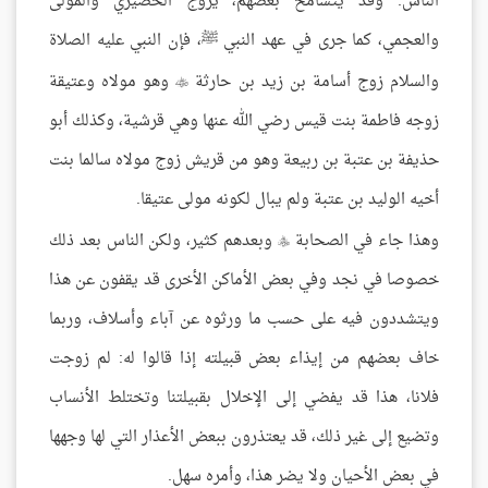
الناس. وقد يتسامح بعضهم، يزوج الخضيري والمولى
والعجمي، كما جرى في عهد النبي ﷺ، فإن النبي عليه الصلاة
والسلام زوج أسامة بن زيد بن حارثة
وهو مولاه وعتيقة

زوجه فاطمة بنت قيس رضي الله عنها وهي قرشية، وكذلك أبو
حذيفة بن عتبة بن ربيعة وهو من قريش زوج مولاه سالما بنت
أخيه الوليد بن عتبة ولم يبال لكونه مولى عتيقا.
وهذا جاء في الصحابة
وبعدهم كثير، ولكن الناس بعد ذلك

خصوصا في نجد وفي بعض الأماكن الأخرى قد يقفون عن هذا
ويتشددون فيه على حسب ما ورثوه عن آباء وأسلاف، وربما
خاف بعضهم من إيذاء بعض قبيلته إذا قالوا له: لم زوجت
فلانا، هذا قد يفضي إلى الإخلال بقبيلتنا وتختلط الأنساب
وتضيع إلى غير ذلك، قد يعتذرون ببعض الأعذار التي لها وجهها
في بعض الأحيان ولا يضر هذا، وأمره سهل.