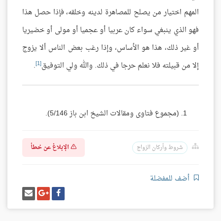
المهم اختيار من يصلح للمصاهرة لدينه وخلقه، فإذا حصل هذا
فهو الذي ينبغي سواء كان عربيا أو عجميا أو مولى أو خضيريا
أو غير ذلك، هذا هو الأساس، وإذا رغب بعض الناس ألا يزوج
[1]
إلا من قبيلته فلا نعلم حرجا في ذلك. والله ولي التوفيق
.
(مجموع فتاوى ومقالات الشيخ ابن باز 5/146).
الإبلاغ عن خطأ
شروط وأركان الزواج
أضف للمفضلة
شارك
شارك
إرسل
على
على
إيميل
فيسبوك
غوغل
بلس