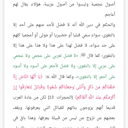
أصول عجمية وليسوا من أصول عربية، هؤلاء يقال لهم
أعاجم.
والحكم في دين الله أنه لا فضل لأحد منهم على أحد إلا
بالتقوى، سواء سمي قبليا أو خضيريا أو مولى أو أعجميا كلهم
على حد سواء، لا فضل لهذا على هذا ولا هذا على هذا إلا
بالتقوى؛ كما قال ﷺ:
لا فضل لعربي على عجمي ولا عجمي
على عربي إلا بالتقوى، ولا فضل لأحمر على أسود ولا أسود
على أحمر إلا بالتقوى
، وكما قال الله
:
يَا أَيُّهَا النَّاسُ إِنَّا

خَلَقْنَاكُمْ مِنْ ذَكَرٍ وَأُنْثَى َوجَعَلْنَاكُمْ شُعُوبًا وَقَبَائِلَ لِتَعَارَفُوا إِنَّ
أَكْرَمَكُمْ عِنْدَ اللَّهِ أَتْقَاكُمْ
[الحجرات: 13] لكن من عادة العرب
قديما أنهم يزوجون بناتهم للقبائل التي يعرفونها، ويقف
بعضهم عن تزوج من ليس من قبيلة يعرفها، وهذا باق في