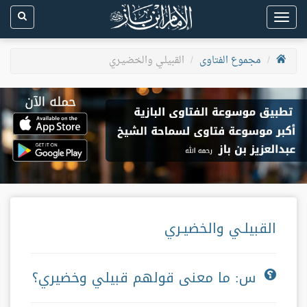
Toggle
navigation
مجموع الفتاوى
القبيلـي والخضيـري
القبيلـي والخضيـري
س: ما معنى قولهم قبيلي وخضيري؟