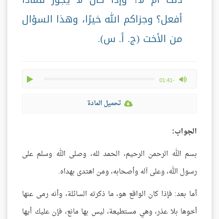
أفعل؟ وجزاكم الله خيرًا، وهذا السؤال
من الأخت (ج. أ. س).
play
max volume
-01:41
تحميل المادة
الجواب:
بسم الله الرحمن الرحيم، الحمد لله، وصلى الله وسلم على
رسول الله، وعلى آله وأصحابه، ومن اهتدى بهداه.
أما بعد: فإذا كان الواقع هو، ما ذكرته السائلة، وأنه رمى عنها
أخوها بلا عذر، وهي مستطيعة، ليس بها مانع، فإن عليك أيها