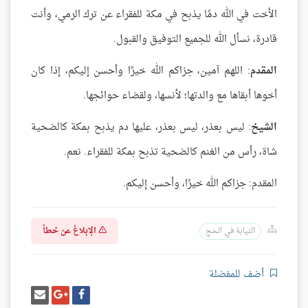
الأخت في الله دمًا يذبح في مكة للفقراء عن ترك الرمي، وأنت
قادرة، نسأل الله للجميع التوفيق والقبول.
المقدم
: اللهم آمين، جزاكم الله خيرًا وأحسن إليكم، إذا كان
أخوها أبقاها مع والدتها؛ لأنسها، ولقضاء حوائجها.
الشيخ
: ليس بعذر، ليس بعذر، عليها دم يذبح بمكة كالضحية
شاة، رأس من الغنم كالضحية تذبح بمكة للفقراء. نعم.
المقدم: جزاكم الله خيرًا، وأحسن إليكم.
الإبلاغ عن خطأ
النيابة في الحج
أضف للمفضلة
شارك
شارك
إرسل
على
على
إيميل