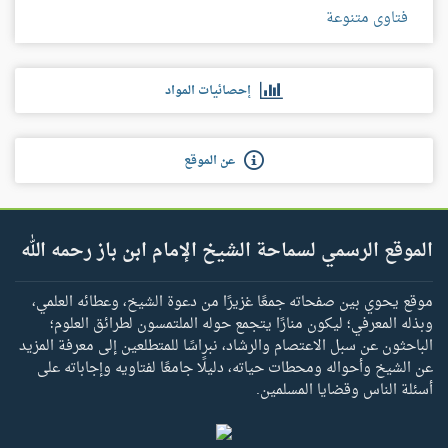
فتاوى متنوعة
إحصائيات المواد
عن الموقع
الموقع الرسمي لسماحة الشيخ الإمام ابن باز رحمه الله
موقع يحوي بين صفحاته جمعًا غزيرًا من دعوة الشيخ، وعطائه العلمي،
وبذله المعرفي؛ ليكون منارًا يتجمع حوله الملتمسون لطرائق العلوم؛
الباحثون عن سبل الاعتصام والرشاد، نبراسًا للمتطلعين إلى معرفة المزيد
عن الشيخ وأحواله ومحطات حياته، دليلًا جامعًا لفتاويه وإجاباته على
أسئلة الناس وقضايا المسلمين.