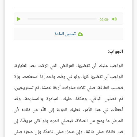
play
max volume
-02:09
تحميل المادة
الجواب:
الواجب عليك أن تقضيها، الفرائض التي تركت بعد الطهارة،
الواجب أن تقضيها كلها، ولو في وقت واحد إذا استطعت، وإلا
فحسب الطاقة، صلي ثلاث صلوات، أربعًا خمسًا، ثم تستريحين،
ثم تصلين الباقي، وهكذا، عليك المبادرة والمسارعة، وقد
أخطأت في هذا الأمر، فعليك التوبة إلى الله من ذلك؛ لأن
المرض ما يمنع من الصلاة، فيصلي المرء ولو كان مريضًا، إن
قدر قائمًا؛ صلى قائمًا، وإن عجز؛ صلى قاعدًا، وإن عجز؛ صلى