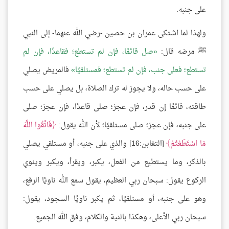
على جنبه.
ولهذا لما اشتكى عمران بن حصين -رضي الله عنهما- إلى النبي
ﷺ مرضه قال:
صل قائمًا، فإن لم تستطع؛ فقاعدًا، فإن لم
تستطع؛ فعلى جنب، فإن لم تستطع؛ فمستلقيًا
فالمريض يصلي
على حسب حاله، ولا يجوز له ترك الصلاة، بل يصلي على حسب
طاقته، قائمًا إن قدر، فإن عجز؛ صلى قاعدًا، فإن عجز؛ صلى
على جنبه، فإن عجز؛ صلى مستلقيًا؛ لأن الله يقول:
فَاتَّقُوا اللَّهَ
مَا اسْتَطَعْتُمْ
[التغابن:16] والذي على جنبه، أو مستلقي يصلي
بالذكر، وما يستطيع من الفعل، يكبر، ويقرأ، ويكبر وينوي
الركوع يقول: سبحان ربي العظيم، يقول سمع الله ناويًا الرفع،
وهو على جنبه، أو مستلقيًا، ثم يكبر ناويًا السجود، يقول:
سبحان ربي الأعلى، وهكذا بالنية والكلام، وفق الله الجميع.