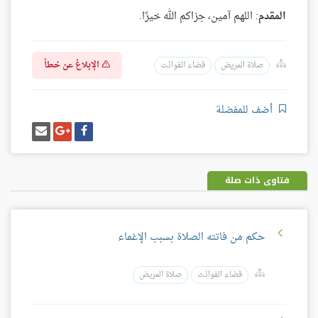
المقدم
: اللهم آمين، جزاكم الله خيرًا.
الإبلاغ عن خطأ
صلاة المريض
قضاء الفوائت
أضف للمفضلة
شارك
شارك
إرسل
على
على
إيميل
فيسبوك
غوغل
بلس
فتاوى ذات صلة
حكم من فاتته الصلاة بسبب الإغماء
قضاء الفوائت
صلاة المريض