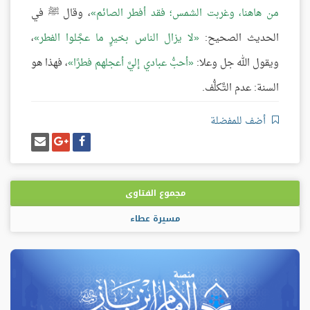
من هاهنا، وغربت الشمس؛ فقد أفطر الصائم
، وقال ﷺ في
الحديث الصحيح:
لا يزال الناس بخيرٍ ما عجَّلوا الفطر
،
ويقول الله جل وعلا:
أحبُّ عبادي إليَّ أعجلهم فطرًا
، فهذا هو
السنة: عدم التَّكلُّف.
أضف للمفضلة
شارك
شارك
إرسل
على
على
إيميل
فيسبوك
غوغل
بلس
مجموع الفتاوى
مسيرة عطاء