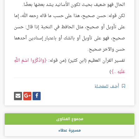
الحال فهو ضعيف بحيث تكون الأسانيد يشد بعضها بعضًا.
لكن قوله: حسن صحيح، هذا على حسب ما قاله رحمه الله، إما
على تأويل أو صحيح، مثل الحافظ في النخبة إذا قال: حسن
صحيح، فهو على تأويل أو بالشك أو باعتبار إسنادين أحدهما
حسن والآخر صحيح.
تفسير القرآن العظيم (ابن كثير) (من قوله:
وَاذْكُرُوا اسْمَ اللَّهِ
عَلَيْهِ ..
)
أضف للمفضلة
شارك
شارك
إرسل
على
على
إيميل
فيسبوك
غوغل
بلس
مجموع الفتاوى
مسيرة عطاء