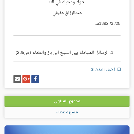
أخوك ومحبك في الله
عبدالرزاق عفيفي
25/ 3/ 1392هـ.
الرسائل المتبادلة بين الشيخ ابن باز والعلماء (ص285)
أضف للمفضلة
شارك
شارك
إرسل
على
على
إيميل
فيسبوك
غوغل
بلس
مجموع الفتاوى
مسيرة عطاء