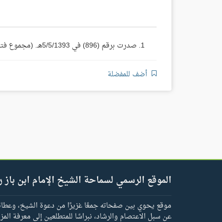
صدرت برقم (896) في 5/5/1393هـ. (مجموع فتاوى ومقالات الشيخ ابن باز 21/ 469).
أضف للمفضلة
الموقع الرسمي لسماحة الشيخ الإمام ابن باز ر
موقع يحوي بين صفحاته جمعًا غزيرًا من دعوة الشيخ، وعطائه 
عن سبل الاعتصام والرشاد، نبراسًا للمتطلعين إلى معرفة المز