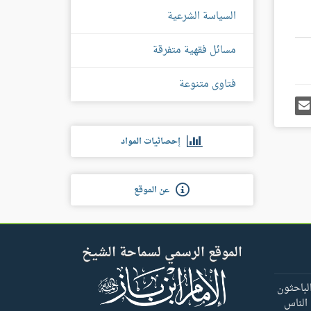
السياسة الشرعية
مسائل فقهية متفرقة
فتاوى متنوعة
رك
إرسل
ى
إيميل
غل
س
إحصائيات المواد
عن الموقع
الموقع الرسمي لسماحة الشيخ
لباحثون
 الناس