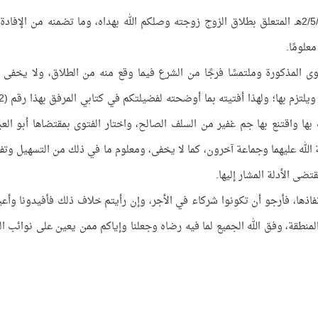
فقد وصلني كتابكم الكريم رقم (337/1) وتاريخ 2/5/1393هـ المتعلق بطلاق الزوج زوجته وصلكم الله بهداه، وما تضمنه من الإف
علومًا.
ى المذكورة وملتمسًا فرجًا من الشرع فيما وقع منه من الطلاق، ولا يخفى 
 قد اقتنعت بها واقتنع بها جم غفير من السلف الصالح، واختار الفتوى بمقتضاها أبو ال
ة الله عليهما وجماعة آخرون، كما لا يخفى، ومعلوم ما في ذلك من التسهيل وتف
ى الأدلة المشار إليها.
نفاذها، فأرجو أن تكونوا شركاء في الأجر، وإن رأيتم خلاف ذلك فأفيدونا وأعي
منطقة، وفق الله الجميع لما فيه رضاه وجعلنا وإياكم ممن يعين على نوائب ا