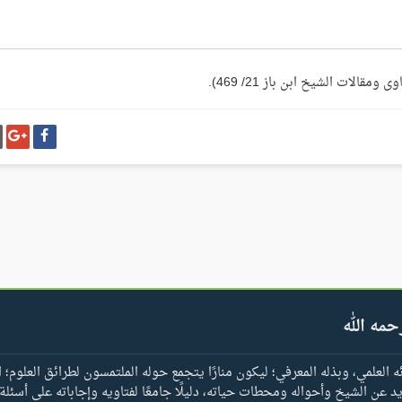
شارك
شا
على
عل
فيسبوك
غو
بل
حمه الله
العلمي، وبذله المعرفي؛ ليكون منارًا يتجمع حوله الملتمسون لطرائق العلوم؛ ا
يد عن الشيخ وأحواله ومحطات حياته، دليلًا جامعًا لفتاويه وإجاباته على أسئلة