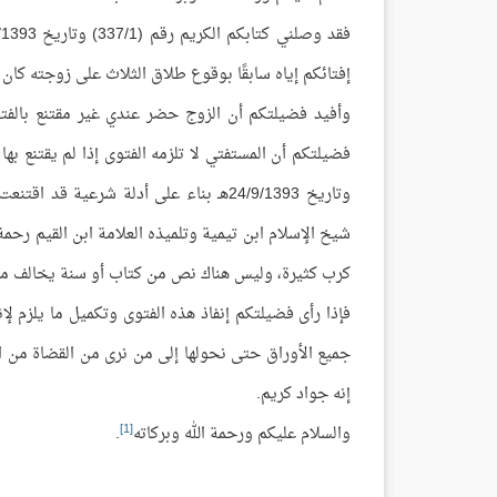
إفتائكم إياه سابقًا بوقوع طلاق الثلاث على زوجته كان م
وأفيد فضيلتكم أن الزوج حضر عندي غير مقتنع بالفتو
وتاريخ 24/9/1393هـ بناء على أدلة شرعية
شيخ الإسلام ابن تيمية وتلميذه العلامة ابن القيم رحم
كرب كثيرة، وليس هناك نص من كتاب أو سنة يخالف مقتض
فإذا رأى فضيلتكم إنفاذ هذه الفتوى وتكميل ما يلزم لإ
جميع الأوراق حتى نحولها إلى من نرى من القضاة من ال
إنه جواد كريم.
[1]
والسلام عليكم ورحمة الله وبركاته
.