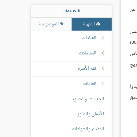
ادة عن
التصنيفات
الفقهية
الموضوعية
على
العبادات
فضيلتكم أن المستفتي لا تلزمه الفتوى إذا لم يقتنع بها ويلتزم بها؛ ولهذا أفتيته بما أوضحته لفضيلتكم في كتابي المرفق بهذا رقم (802)
المعاملات
عباس
ريج
فقه الأسرة
العادات
دوا
لحق
الجنايات والحدود
الأيمان والنذور
القضاء والشهادات