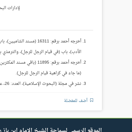
لإدارات البح
الأدب)، باب (في قيام الرجل للرجل)، والترمذي برقم (2679) كتاب الأدب باب (ماجاء في كراهية قيام الر
(ما جاء في كراهية قيام الرجل للرجل).
نشر في مجلة (البحوث الإسلامية)، العدد: 26، عام 1410هـ، ص: 347. (مجموع فتاوى ومقالات الشيخ ابن باز 24/ 49).
أضف للمفضلة
الموقع الرسمي لسماحة الشيخ الإمام ابن باز ر