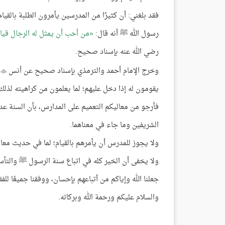
فقد بلغني: أن كثيرًا من المدرسين يأمرون الطلبة بالق
رسول الله ﷺ أنه قال:
من أحب أن يمثل له الرجال قيامً
رضي الله عنه بإسناد صحيح.
وخرج الإمام أحمد والترمذي بإسناد صحيح عن أنس
ق

يقومون له إذا دخل عليهم؛ لما يعلمون من كراهيته لذلك
فأرجو من معاليكم التعميم على المدارس، بأن السنة عدم
الشريفين وما جاء في معناهما.
ولا يجوز للمدرس أن يأمرهم بالقيام؛ لما في حديث معاو
ولا يخفى أن الخير كله في اتباع سنة الرسول ﷺ والتأس
جعلنا الله وإياكم من أتباعهم بإحسان، ووفقنا جميعًا للف
والسلام عليكم ورحمة الله وبركاته.