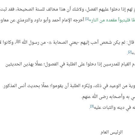
يام لهم إذا دخلوا عليهم الفصل، ولاشك أن هذا مخالف للسنة الصحيحة، فقد ثبت
[1]
ا فليتبوأ مقعده من النار
أخرجه الإمام أحمد وأبو داود والترمذي عن معاوي
ال: لم يكن شخص أحب إليهم -يعني الصحابة
- من رسول الله ﷺ، وكانوا لا

[2]
»
.
 القيام للمدرسين إذا دخلوا على الطلبة في الفصول؛ عملًا بهذين الحديثين
ية من الوعيد في ذلك، ويُكره الطلبة أن يقوموا؛ عملًا بحديث أنس المذكور.
ي به وأصحابه رضى الله عنهم.
[3]
قه في دينه والثبات عليه
.
الرئيس العام