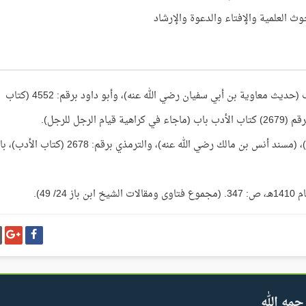
وث العلمية والإفتاء والدعوة والإرشاد
أخرجه أحمد برقم: 16311 (مسند الشاميين)، باب (حديث معاوية بن أبي سفيان رضي الله عنه)، وأبو داود برقم: 4552 (كتاب
جل للرجل).
أخرجه أحمد برقم: 11895 (باقي مسند المكثرين)، (مسند أنس بن مالك رضي الله عنه)، والترمذي برقم: 2678 (كتا
شارك
شا
على
عل
فيسبوك
غو
بل
حمه الله