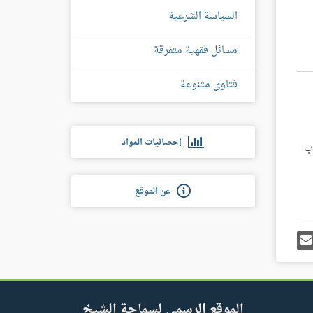
السياسة الشرعية
مسائل فقهية متفرقة
فتاوى متنوعة
إحصائيات المواد
ب الأدب)، باب
عن الموقع
رك
إرسل
ى
إيميل
غل
س
الموقع الرسمي لسماحة الشيخ