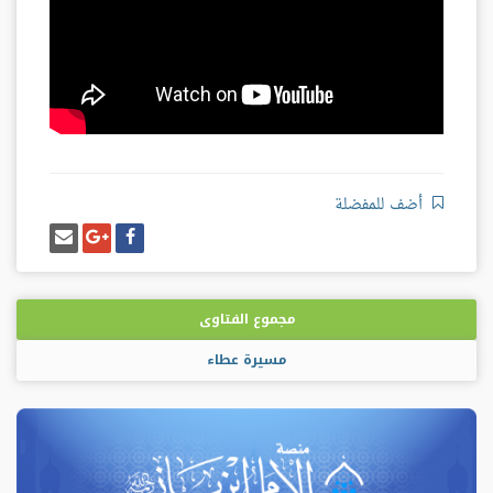
أضف للمفضلة
شارك
شارك
إرسل
على
على
إيميل
فيسبوك
غوغل
بلس
مجموع الفتاوى
مسيرة عطاء