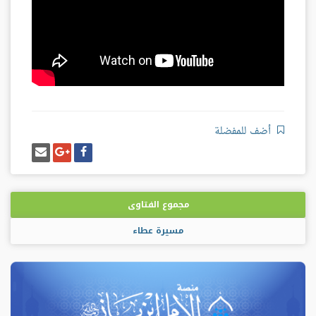
أضف للمفضلة
شارك
شارك
إرسل
على
على
إيميل
فيسبوك
غوغل
بلس
مجموع الفتاوى
مسيرة عطاء